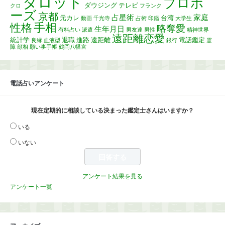
タロット
プロポ
ダウジング
テレビ
クロ
フランク
ーズ
京都
占星術
家庭
元カレ
台湾
動画
千光寺
占術
印鑑
大学生
手相
性格
略奪愛
生年月日
有料占い
派遣
男友達
男性
精神世界
遠距離恋愛
統計学
退職
進路
遠距離
電話鑑定
良縁
血液型
銀行
霊
障
顔相
願い事手帳
鶴岡八幡宮
電話占いアンケート
現在定期的に相談している決まった鑑定士さんはいますか？
いる
いない
アンケート結果を見る
アンケート一覧