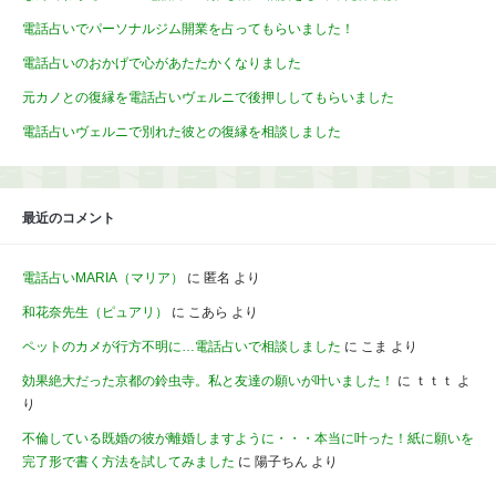
電話占いでパーソナルジム開業を占ってもらいました！
電話占いのおかげで心があたたかくなりました
元カノとの復縁を電話占いヴェルニで後押ししてもらいました
電話占いヴェルニで別れた彼との復縁を相談しました
最近のコメント
電話占いMARIA（マリア）
に
匿名
より
和花奈先生（ピュアリ）
に
こあら
より
ペットのカメが行方不明に…電話占いで相談しました
に
こま
より
効果絶大だった京都の鈴虫寺。私と友達の願いが叶いました！
に
ｔｔｔ
よ
り
不倫している既婚の彼が離婚しますように・・・本当に叶った！紙に願いを
完了形で書く方法を試してみました
に
陽子ちん
より