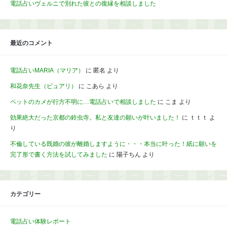
電話占いヴェルニで別れた彼との復縁を相談しました
最近のコメント
電話占いMARIA（マリア）
に
匿名
より
和花奈先生（ピュアリ）
に
こあら
より
ペットのカメが行方不明に…電話占いで相談しました
に
こま
より
効果絶大だった京都の鈴虫寺。私と友達の願いが叶いました！
に
ｔｔｔ
よ
り
不倫している既婚の彼が離婚しますように・・・本当に叶った！紙に願いを
完了形で書く方法を試してみました
に
陽子ちん
より
カテゴリー
電話占い体験レポート