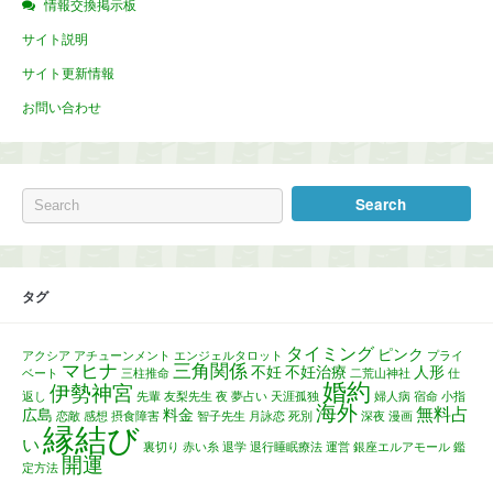
情報交換掲示板
サイト説明
サイト更新情報
お問い合わせ
タグ
タイミング
ピンク
アクシア
アチューンメント
エンジェルタロット
プライ
マヒナ
三角関係
不妊
不妊治療
人形
ベート
三柱推命
二荒山神社
仕
婚約
伊勢神宮
返し
先輩
友梨先生
夜
夢占い
天涯孤独
婦人病
宿命
小指
海外
無料占
広島
料金
恋敵
感想
摂食障害
智子先生
月詠恋
死別
深夜
漫画
縁結び
い
裏切り
赤い糸
退学
退行睡眠療法
運営
銀座エルアモール
鑑
開運
定方法