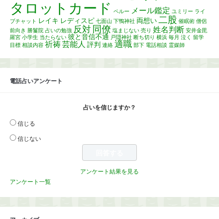
タロットカード
メール鑑定
ペルー
ユミリー
ライ
二股
レイキ
レディスピ
両想い
ブチャット
七面山
下鴨神社
催眠術
僧侶
同僚
反対
姓名判断
前向き
勝鬘院
占いの勉強
塩まじない
売り
安井金毘
彼と音信不通
羅宮
小学生
当たらない
戸隠神社
断ち切り
横浜
毎月
泣く
留学
適職
祈祷
芸能人
評判
目標
相談内容
連絡
部下
電話相談
霊媒師
電話占いアンケート
占いを信じますか？
信じる
信じない
アンケート結果を見る
アンケート一覧