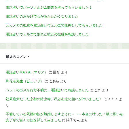
電話占いでパーソナルジム開業を占ってもらいました！
電話占いのおかげで心があたたかくなりました
元カノとの復縁を電話占いヴェルニで後押ししてもらいました
電話占いヴェルニで別れた彼との復縁を相談しました
最近のコメント
電話占いMARIA（マリア）
に
匿名
より
和花奈先生（ピュアリ）
に
こあら
より
ペットのカメが行方不明に…電話占いで相談しました
に
こま
より
効果絶大だった京都の鈴虫寺。私と友達の願いが叶いました！
に
ｔｔｔ
よ
り
不倫している既婚の彼が離婚しますように・・・本当に叶った！紙に願いを
完了形で書く方法を試してみました
に
陽子ちん
より