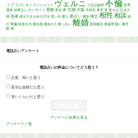
不倫
ヴェルニ
ィブ
ラブレター
ランジェリー
三石山観音
世界
大病
受験
大阪
遺産
効果なし
占いサイト
変化
夢
天然石
奥手
客
富士山
弘法大
相性
相談
役者
星占い
独立
師
彼を引き止める方法
思い出
愛人
服装
紹
離婚
介
腎臓
財産分与
責任感
運命の人
酔っ払い
霊視鑑定
青森県
願い事手
帖
鳩
電話占いアンケート
電話占いの料金についてどう思う？
正直、高いと思う
妥当な金額だと思う
安いくらいだと思う
アンケート結果を見る
アンケート一覧