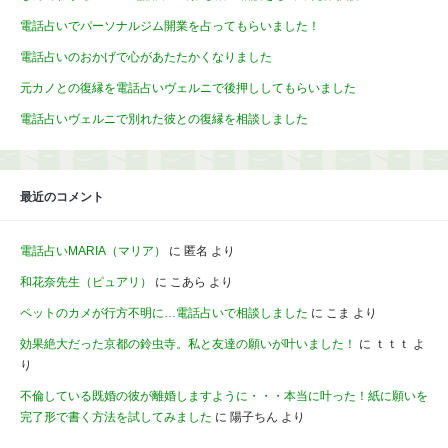
電話占いでパーソナルジム開業を占ってもらいました！
電話占いのおかげで心があたたかくなりました
元カノとの復縁を電話占いヴェルニで後押ししてもらいました
電話占いヴェルニで別れた彼との復縁を相談しました
最近のコメント
電話占いMARIA（マリア）
に
匿名
より
和花奈先生（ピュアリ）
に
こあら
より
ペットのカメが行方不明に…電話占いで相談しました
に
こま
より
効果絶大だった京都の鈴虫寺。私と友達の願いが叶いました！
に
ｔｔｔ
よ
り
不倫している既婚の彼が離婚しますように・・・本当に叶った！紙に願いを
完了形で書く方法を試してみました
に
陽子ちん
より