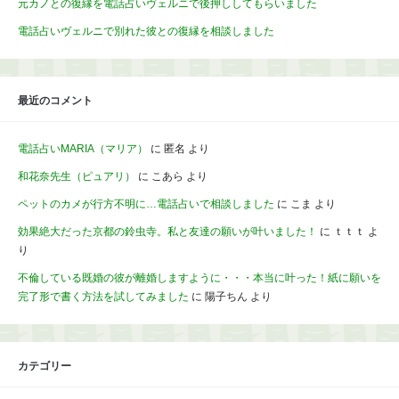
元カノとの復縁を電話占いヴェルニで後押ししてもらいました
電話占いヴェルニで別れた彼との復縁を相談しました
最近のコメント
電話占いMARIA（マリア）
に
匿名
より
和花奈先生（ピュアリ）
に
こあら
より
ペットのカメが行方不明に…電話占いで相談しました
に
こま
より
効果絶大だった京都の鈴虫寺。私と友達の願いが叶いました！
に
ｔｔｔ
よ
り
不倫している既婚の彼が離婚しますように・・・本当に叶った！紙に願いを
完了形で書く方法を試してみました
に
陽子ちん
より
カテゴリー