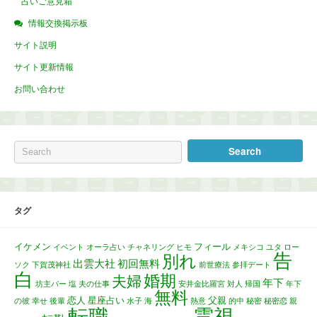
占いご意見箱
情報交換掲示板
サイト説明
サイト更新情報
お問い合わせ
タグ
イケメン
フィール
イベント
オーラ占い
チャネリング
ヒモ
メキシコ
ユタ
ロー
告
別れ
出雲大社
初回無料
ソク
下賀茂神社
前世療法
参拝デート
白
婚期
夫婦
年下
坊主バー
塩
夫の仕事
安井金比羅宮
対人
帰国
年下
無料
恋人
星座占い
父親
の彼
幸せ
後輩
水子
海
熱意
的中
秘密
秘密恋
親
霊視
転職