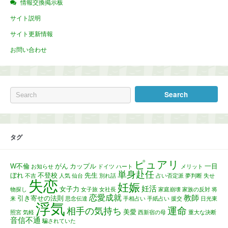
情報交換掲示板
サイト説明
サイト更新情報
お問い合わせ
タグ
ピュアリ
W不倫
がん
カップル
一目
お知らせ
ドイツ
ハート
メリット
単身赴任
ぼれ
不登校
先生
不吉
人気
仙台
別れ話
占い否定派
夢判断
失せ
失恋
妊娠
妊活
女子力
物探し
女子旅
女社長
家庭崩壊
家族の反対
将
恋愛成就
教師
引き寄せの法則
来
思念伝達
手相占い
手紙占い
援交
日光東
浮気
運命
相手の気持ち
美愛
照宮
気軽
西新宿の母
重大な決断
音信不通
騙されていた