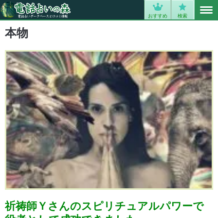
MENU
0
おすすめ
検索
本物
祈祷師Ｙさんのスピリチュアルパワーで