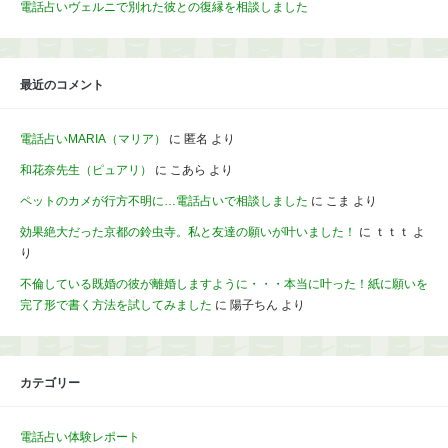
電話占いヴェルニで別れた彼との復縁を相談しました
最近のコメント
電話占いMARIA（マリア）
に
匿名
より
和花奈先生（ピュアリ）
に
こあら
より
ペットのカメが行方不明に…電話占いで相談しました
に
こま
より
効果絶大だった京都の鈴虫寺。私と友達の願いが叶いました！
に
ｔｔｔ
よ
り
不倫している既婚の彼が離婚しますように・・・本当に叶った！紙に願いを
完了形で書く方法を試してみました
に
陽子ちん
より
カテゴリー
電話占い体験レポート