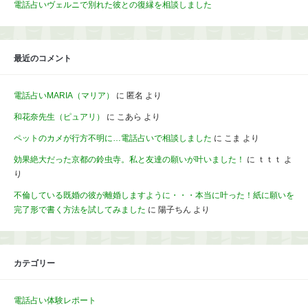
電話占いヴェルニで別れた彼との復縁を相談しました
最近のコメント
電話占いMARIA（マリア）
に
匿名
より
和花奈先生（ピュアリ）
に
こあら
より
ペットのカメが行方不明に…電話占いで相談しました
に
こま
より
効果絶大だった京都の鈴虫寺。私と友達の願いが叶いました！
に
ｔｔｔ
よ
り
不倫している既婚の彼が離婚しますように・・・本当に叶った！紙に願いを
完了形で書く方法を試してみました
に
陽子ちん
より
カテゴリー
電話占い体験レポート