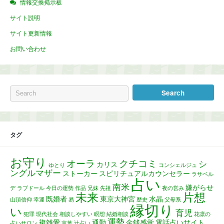
情報交換掲示板
サイト説明
サイト更新情報
お問い合わせ
タグ
お守り
オーラ
クチコミ
シ
カリス
ゆとり
コンシェルジュ
ングルマザー
ストーカー
スピリチュアルカウンセラー
ラサベル
占い
南米
嫌がらせ
デ
ラブドール
今日の運勢
作品
兄妹
先祖
夜の営み
未来
片想
既婚者
東京大神宮
水晶
山頂信仰
幸運
易
歴史
父母系
縁切り
い
育児
犯罪
現代社会
相談しやすい
瞑想
結婚相談
花凛の
運勢
複雑愛
通勤
金銭感覚
電話占いサイト
占いサロン
言葉
辻占い