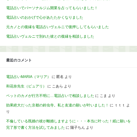
電話占いでパーソナルジム開業を占ってもらいました！
電話占いのおかげで心があたたかくなりました
元カノとの復縁を電話占いヴェルニで後押ししてもらいました
電話占いヴェルニで別れた彼との復縁を相談しました
最近のコメント
電話占いMARIA（マリア）
に
匿名
より
和花奈先生（ピュアリ）
に
こあら
より
ペットのカメが行方不明に…電話占いで相談しました
に
こま
より
効果絶大だった京都の鈴虫寺。私と友達の願いが叶いました！
に
ｔｔｔ
よ
り
不倫している既婚の彼が離婚しますように・・・本当に叶った！紙に願いを
完了形で書く方法を試してみました
に
陽子ちん
より