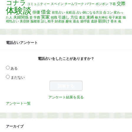
コナラ
交際
コミュニティー
スペイン
チームワーク
パワー
ボンボン
下着
体験談
借金
俳優
前世占い
化粧品
占い師になる方法
合コン
変わっ
実家
夫婦関係
引越し
方位
束縛
た人
妾
学費
就職
書店
椿大神社
母子家庭
猫
願掛け
相性占い
美容師
脳梗塞
話し相手
財産線
趣味
過去
過呼吸
遺跡
香水
魂
電話占いアンケート
電話占いをしたことがありますか？
ある
まだない
アンケート結果を見る
アンケート一覧
アーカイブ