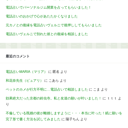
電話占いでパーソナルジム開業を占ってもらいました！
電話占いのおかげで心があたたかくなりました
元カノとの復縁を電話占いヴェルニで後押ししてもらいました
電話占いヴェルニで別れた彼との復縁を相談しました
最近のコメント
電話占いMARIA（マリア）
に
匿名
より
和花奈先生（ピュアリ）
に
こあら
より
ペットのカメが行方不明に…電話占いで相談しました
に
こま
より
効果絶大だった京都の鈴虫寺。私と友達の願いが叶いました！
に
ｔｔｔ
よ
り
不倫している既婚の彼が離婚しますように・・・本当に叶った！紙に願いを
完了形で書く方法を試してみました
に
陽子ちん
より