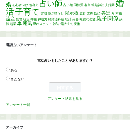
婚
占い師
婚
初心者向け
包容力
占い館
同性愛
名言
堀越神社
夫婦間
活
子育て
掲示板
昇進
宮城
憂さ晴らし
教育
文殊
既婚
月
本物
親子関係
流産
監督
祖父
神秘
神通力
結婚適齢期
統計
美容
複雑な恋愛
誤
車
運気
解
起業
隠れスポット
雑誌
電話注文
魔術
電話占いアンケート
電話占いをしたことがありますか？
ある
まだない
アンケート結果を見る
アンケート一覧
アーカイブ