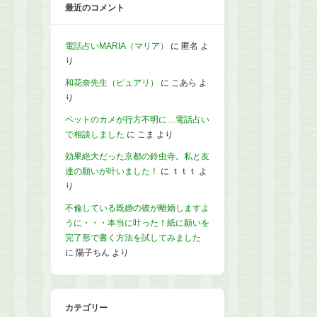
最近のコメント
電話占いMARIA（マリア）
に
匿名
よ
り
和花奈先生（ピュアリ）
に
こあら
よ
り
ペットのカメが行方不明に…電話占い
で相談しました
に
こま
より
効果絶大だった京都の鈴虫寺。私と友
達の願いが叶いました！
に
ｔｔｔ
よ
り
不倫している既婚の彼が離婚しますよ
うに・・・本当に叶った！紙に願いを
完了形で書く方法を試してみました
に
陽子ちん
より
カテゴリー