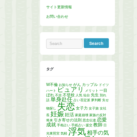
サイト更新情報
お問い合わせ
タグ
W不倫
がん
カップル
お知らせ
ドイツ
ピュアリ
一目
ハート
メリット
ぼれ
不登校
先生
不吉
人気
仙台
別れ
単身赴任
話
占い否定派
夢判断
失せ
失恋
女子力
物探し
女子旅
女社
妊娠
妊活
長
家庭崩壊
家族の反対
恋愛
引き寄せの法則
将来
思念伝達
成就
教師
手相占い
手紙占い
援交
日
浮気
相手の気
光東照宮
気軽