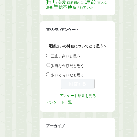
運命
持ち
美愛
西新宿の母
重大な
音信不通
決断
騙されていた
電話占いアンケート
電話占いの料金についてどう思う？
正直、高いと思う
妥当な金額だと思う
安いくらいだと思う
アンケート結果を見る
アンケート一覧
アーカイブ