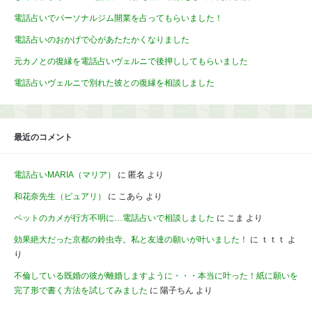
電話占いでパーソナルジム開業を占ってもらいました！
電話占いのおかげで心があたたかくなりました
元カノとの復縁を電話占いヴェルニで後押ししてもらいました
電話占いヴェルニで別れた彼との復縁を相談しました
最近のコメント
電話占いMARIA（マリア）
に
匿名
より
和花奈先生（ピュアリ）
に
こあら
より
ペットのカメが行方不明に…電話占いで相談しました
に
こま
より
効果絶大だった京都の鈴虫寺。私と友達の願いが叶いました！
に
ｔｔｔ
よ
り
不倫している既婚の彼が離婚しますように・・・本当に叶った！紙に願いを
完了形で書く方法を試してみました
に
陽子ちん
より