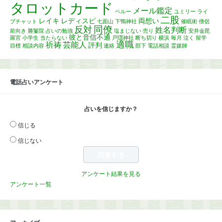
タロットカード
メール鑑定
ペルー
ユミリー
ライ
二股
レイキ
レディスピ
両想い
ブチャット
七面山
下鴨神社
催眠術
僧侶
同僚
反対
姓名判断
前向き
勝鬘院
占いの勉強
塩まじない
売り
安井金毘
彼と音信不通
羅宮
小学生
当たらない
戸隠神社
断ち切り
横浜
毎月
泣く
留学
適職
祈祷
芸能人
評判
目標
相談内容
連絡
部下
電話相談
霊媒師
電話占いアンケート
占いを信じますか？
信じる
信じない
アンケート結果を見る
アンケート一覧