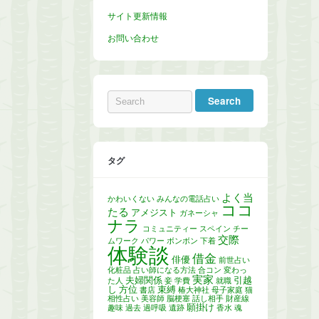
サイト更新情報
お問い合わせ
タグ
よく当
かわいくない
みんなの電話占い
ココ
たる
アメジスト
ガネーシャ
ナラ
コミュニティー
スペイン
チー
交際
ムワーク
パワー
ボンボン
下着
体験談
借金
俳優
前世占い
化粧品
占い師になる方法
合コン
変わっ
実家
夫婦関係
引越
た人
妾
学費
就職
し
方位
束縛
書店
椿大神社
母子家庭
猫
相性占い
美容師
脳梗塞
話し相手
財産線
願掛け
趣味
過去
過呼吸
遺跡
香水
魂