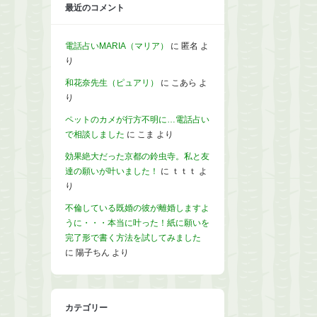
最近のコメント
電話占いMARIA（マリア）
に
匿名
よ
り
和花奈先生（ピュアリ）
に
こあら
よ
り
ペットのカメが行方不明に…電話占い
で相談しました
に
こま
より
効果絶大だった京都の鈴虫寺。私と友
達の願いが叶いました！
に
ｔｔｔ
よ
り
不倫している既婚の彼が離婚しますよ
うに・・・本当に叶った！紙に願いを
完了形で書く方法を試してみました
に
陽子ちん
より
カテゴリー