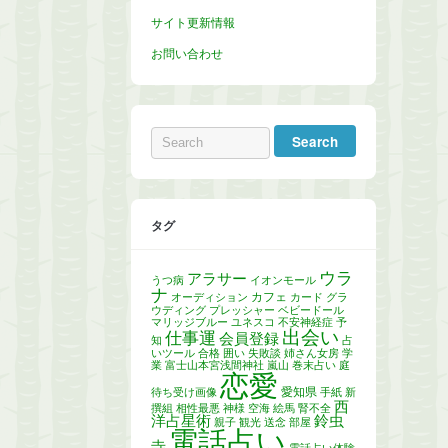
サイト更新情報
お問い合わせ
タグ
ウラ
アラサー
うつ病
イオンモール
ナ
カフェ
オーディション
カード
グラ
ウディング
プレッシャー
ベビードール
マリッジブルー
ユネスコ
不安神経症
予
出会い
仕事運
会員登録
知
占
いツール
合格
囲い
失敗談
姉さん女房
学
業
富士山本宮浅間神社
嵐山
巻末占い
庭
恋愛
愛知県
待ち受け画像
手紙
新
西
撰組
相性最悪
神様
空海
絵馬
腎不全
洋占星術
鈴虫
親子
観光
送念
部屋
電話占い
寺
電話占い体験