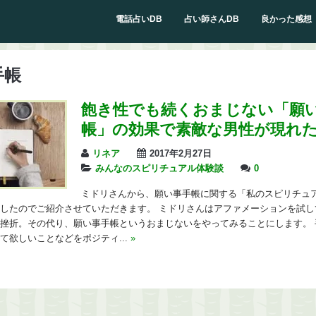
電話占いDB
占い師さんDB
良かった感想
手帳
飽き性でも続くおまじない「願
帳」の効果で素敵な男性が現れ
リネア
2017年2月27日
みんなのスピリチュアル体験談
0
ミドリさんから、願い事手帳に関する「私のスピリチュ
したのでご紹介させていただきます。 ミドリさんはアファメーションを試し
挫折。その代り、願い事手帳というおまじないをやってみることにします。 
て欲しいことなどをポジティ...
»