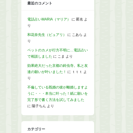
最近のコメント
電話占いMARIA（マリア）
に
匿名
よ
り
和花奈先生（ピュアリ）
に
こあら
よ
り
ペットのカメが行方不明に…電話占い
で相談しました
に
こま
より
効果絶大だった京都の鈴虫寺。私と友
達の願いが叶いました！
に
ｔｔｔ
よ
り
不倫している既婚の彼が離婚しますよ
うに・・・本当に叶った！紙に願いを
完了形で書く方法を試してみました
に
陽子ちん
より
カテゴリー