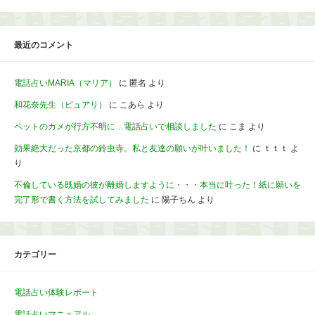
最近のコメント
電話占いMARIA（マリア）
に
匿名
より
和花奈先生（ピュアリ）
に
こあら
より
ペットのカメが行方不明に…電話占いで相談しました
に
こま
より
効果絶大だった京都の鈴虫寺。私と友達の願いが叶いました！
に
ｔｔｔ
よ
り
不倫している既婚の彼が離婚しますように・・・本当に叶った！紙に願いを
完了形で書く方法を試してみました
に
陽子ちん
より
カテゴリー
電話占い体験レポート
電話占いマニュアル