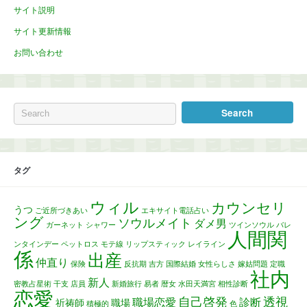
サイト説明
サイト更新情報
お問い合わせ
タグ
ウィル
カウンセリ
うつ
ご近所づきあい
エキサイト電話占い
ング
ソウルメイト
ダメ男
ガーネット
シャワー
ツインソウル
バレ
人間関
ンタインデー
ペットロス
モテ線
リップスティック
レイライン
係
出産
仲直り
保険
反抗期
吉方
国際結婚
女性らしさ
嫁姑問題
定職
社内
新人
密教占星術
干支
店員
新婚旅行
易者
暦女
水田天満宮
相性診断
恋愛
自己啓発
透視
職場恋愛
診断
祈祷師
職場
積極的
色