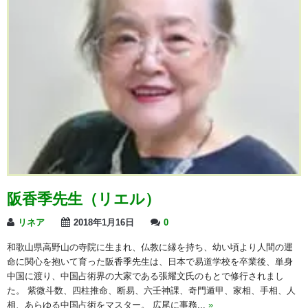
阪香季先生（リエル）
リネア
2018年1月16日
0
和歌山県高野山の寺院に生まれ、仏教に縁を持ち、幼い頃より人間の運
命に関心を抱いて育った阪香季先生は、日本で易道学校を卒業後、単身
中国に渡り、中国占術界の大家である張耀文氏のもとで修行されまし
た。 紫微斗数、四柱推命、断易、六壬神課、奇門遁甲、家相、手相、人
相、あらゆる中国占術をマスター。 広尾に事務...
»