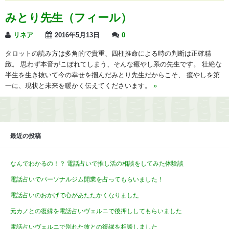
みとり先生（フィール）
リネア
2016年5月13日
0
タロットの読み方は多角的で貴重、四柱推命による時の判断は正確精
緻。 思わず本音がこぼれてしまう、そんな癒やし系の先生です。 壮絶な
半生を生き抜いて今の幸せを掴んだみとり先生だからこそ、 癒やしを第
一に、現状と未来を暖かく伝えてくださいます。
»
最近の投稿
なんでわかるの！？ 電話占いで推し活の相談をしてみた体験談
電話占いでパーソナルジム開業を占ってもらいました！
電話占いのおかげで心があたたかくなりました
元カノとの復縁を電話占いヴェルニで後押ししてもらいました
電話占いヴェルニで別れた彼との復縁を相談しました