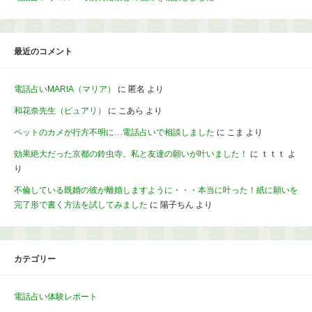
最近のコメント
電話占いMARIA（マリア）
に
匿名
より
和花奈先生（ピュアリ）
に
こあら
より
ペットのカメが行方不明に…電話占いで相談しました
に
こま
より
効果絶大だった京都の鈴虫寺。私と友達の願いが叶いました！
に
ｔｔｔ
よ
り
不倫している既婚の彼が離婚しますように・・・本当に叶った！紙に願いを
完了形で書く方法を試してみました
に
陽子ちん
より
カテゴリー
電話占い体験レポート