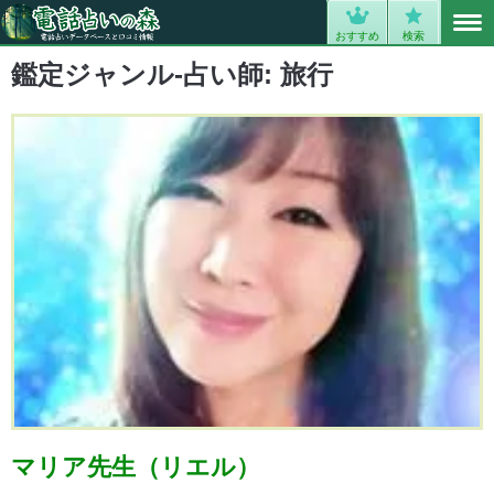
MENU
0
おすすめ
検索
鑑定ジャンル-占い師:
旅行
マリア先生（リエル）