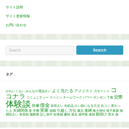
サイト説明
サイト更新情報
お問い合わせ
タグ
コ
よく当たる
アメジスト
かわいくない
みんなの電話占い
ガネーシャ
コナラ
交際
コミュニティー
スペイン
チームワーク
パワー
ボンボン
下着
体験談
借金
俳優
前世占い
化粧品
占い師になる方法
合コン
変わっ
実家
夫婦関係
引越し
方位
束縛
た人
妾
学費
就職
書店
椿大神社
母子家庭
猫
願掛け
相性占い
美容師
脳梗塞
話し相手
財産線
趣味
過去
過呼吸
遺跡
香水
魂