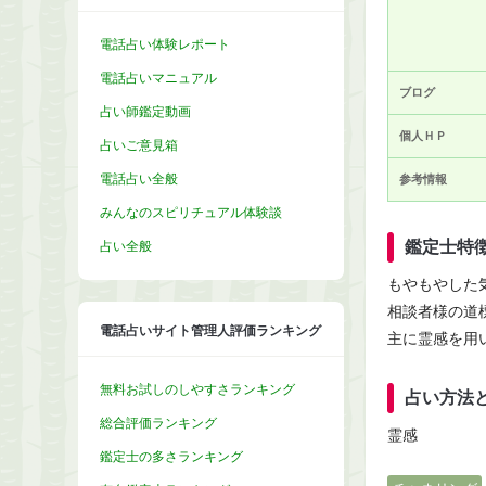
電話占い体験レポート
電話占いマニュアル
ブログ
占い師鑑定動画
個人ＨＰ
占いご意見箱
電話占い全般
参考情報
みんなのスピリチュアル体験談
鑑定士特
占い全般
もやもやした
相談者様の道
電話占いサイト管理人評価ランキング
主に霊感を用
無料お試しのしやすさランキング
占い方法
総合評価ランキング
霊感
鑑定士の多さランキング