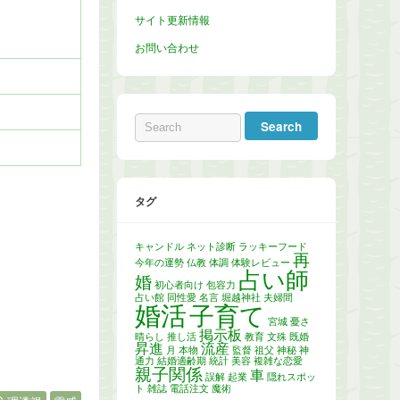
サイト更新情報
お問い合わせ
タグ
キャンドル
ネット診断
ラッキーフード
再
今年の運勢
仏教
体調
体験レビュー
占い師
婚
初心者向け
包容力
占い館
同性愛
名言
堀越神社
夫婦間
婚活
子育て
宮城
憂さ
掲示板
晴らし
推し活
教育
文殊
既婚
昇進
流産
月
本物
監督
祖父
神秘
神
通力
結婚適齢期
統計
美容
複雑な恋愛
親子関係
車
誤解
起業
隠れスポッ
ト
雑誌
電話注文
魔術