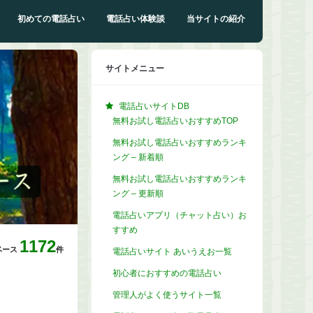
初めての電話占い
電話占い体験談
当サイトの紹介
サイトメニュー
電話占いサイトDB
無料お試し電話占いおすすめTOP
無料お試し電話占いおすすめランキ
ング – 新着順
無料お試し電話占いおすすめランキ
ング – 更新順
電話占いアプリ（チャット占い）お
すすめ
1172
ベース
件
電話占いサイト あいうえお一覧
初心者におすすめの電話占い
管理人がよく使うサイト一覧