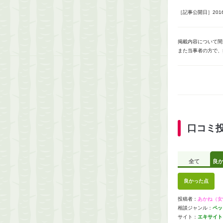
［記事公開日］2016/
掲載内容について間
また当事者の方で、
口コミ
全て
良
良かった点
投稿者：
あかね（女
相談ジャンル：
ペッ
サイト：
エキサイト