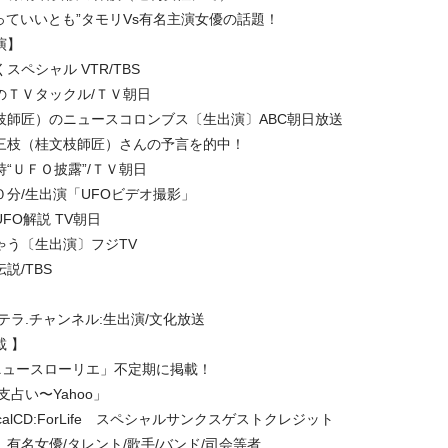
っていいとも”タモリVs有名主演女優の話題！
演】
スペシャル VTR/TBS
のＴＶタックル/ＴＶ朝日
枝師匠）のニュースコロンブス〔生出演〕ABC朝日放送
三枝（桂文枝師匠）さんの予言を的中！
“ＵＦＯ披露”/ＴＶ朝日
分/生出演「UFOビデオ撮影」
FO解説 TV朝日
ゃう〔生出演〕フジTV
説/TBS
テラ.チャンネル:生出演/文化放送
 】
恋愛ニュースローリエ」不定期に掲載！
支占い〜Yahoo」
alCD:ForLife スペシャルサンクスゲストクレジット
有名女優/タレント/歌手/バンド/司会等者