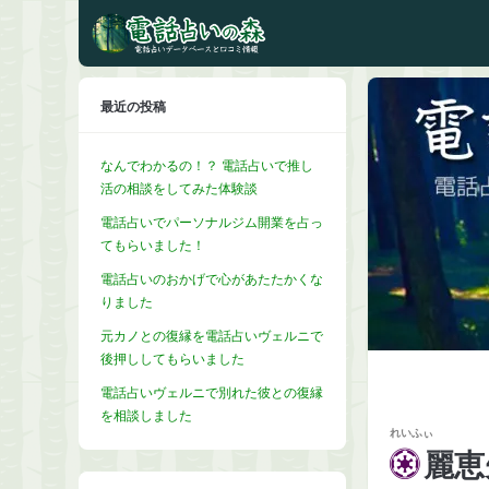
最近の投稿
なんでわかるの！？ 電話占いで推し
活の相談をしてみた体験談
電話占いでパーソナルジム開業を占っ
てもらいました！
電話占いのおかげで心があたたかくな
りました
元カノとの復縁を電話占いヴェルニで
後押ししてもらいました
電話占いヴェルニで別れた彼との復縁
を相談しました
れいふぃ
麗恵