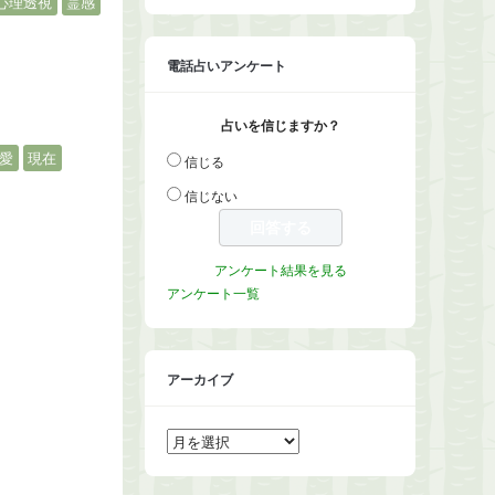
心理透視
霊感
電話占いアンケート
占いを信じますか？
愛
現在
信じる
信じない
アンケート結果を見る
アンケート一覧
アーカイブ
ア
ー
カ
イ
ブ