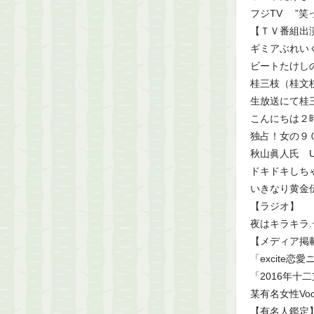
フジTV ”笑
【ＴＶ番組出
ギミアぶれいく
ビートたけし
桂三枝（桂文
生放送にて桂
こんにちは２時
独占！女の９０
秋山眞人氏 U
ドキドキしち
いきなり黄金伝
【ラジオ】
夜はキラキラ.
【メディア掲載
「excite
「2016年十二
某有名女性Voc
【有名人鑑定】