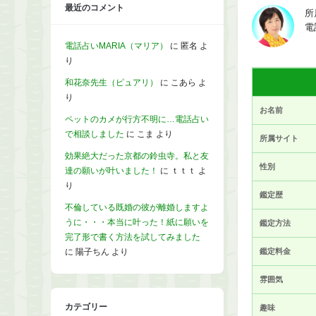
最近のコメント
所
電
電話占いMARIA（マリア）
に
匿名
よ
り
和花奈先生（ピュアリ）
に
こあら
よ
り
お名前
ペットのカメが行方不明に…電話占い
で相談しました
に
こま
より
所属サイト
効果絶大だった京都の鈴虫寺。私と友
性別
達の願いが叶いました！
に
ｔｔｔ
よ
り
鑑定歴
不倫している既婚の彼が離婚しますよ
うに・・・本当に叶った！紙に願いを
鑑定方法
完了形で書く方法を試してみました
に
陽子ちん
より
鑑定料金
雰囲気
カテゴリー
趣味