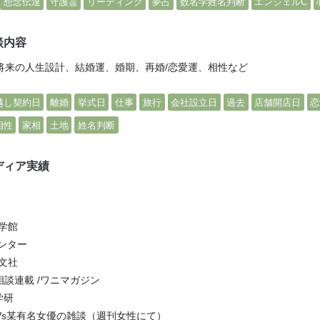
想念伝達
守護霊
リーディング
夢占
数名学姓名判断
エンジェルC
談内容
将来の人生設計、結婚運、婚期、再婚/恋愛運、相性など
越し契約日
離婚
挙式日
仕事
旅行
会社設立日
過去
店舗開店日
恋
相性
家相
土地
姓名判断
ディア実績
学館
センター
文社
愛相談連載 /ワニマガジン
学研
Vs某有名女優の雑談（週刊女性にて）