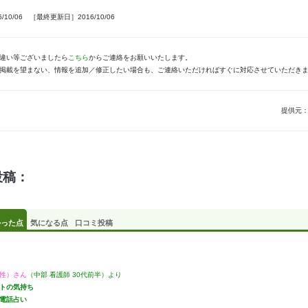
10/06 ［最終更新日］2016/10/06
違い等ございましたら
こちら
からご連絡をお願いいたします。
掲載を望まない、情報を追加／修正したい場合も、ご連絡いただければすぐに対応させていただき
提供元
投稿：
かった点
気になる点
口コミ投稿
性）さん
（中部 看護師 30代前半）より
トの気持ち
電話占い