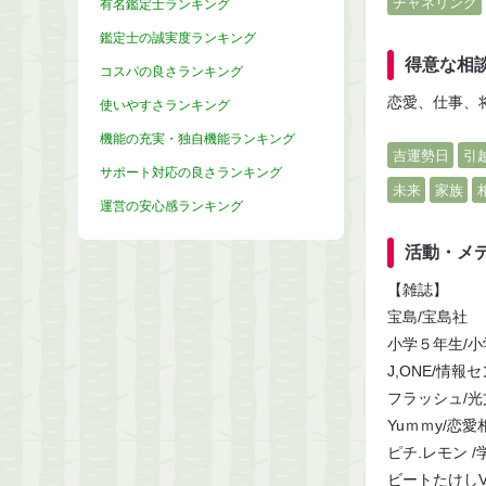
チャネリング
有名鑑定士ランキング
鑑定士の誠実度ランキング
得意な相
コスパの良さランキング
恋愛、仕事、
使いやすさランキング
機能の充実・独自機能ランキング
吉運勢日
引
サポート対応の良さランキング
未来
家族
運営の安心感ランキング
活動・メ
【雑誌】
宝島/宝島社
小学５年生/小
J,ONE/情報
フラッシュ/光
Yuｍｍy/恋
ピチ.レモン /
ビートたけし