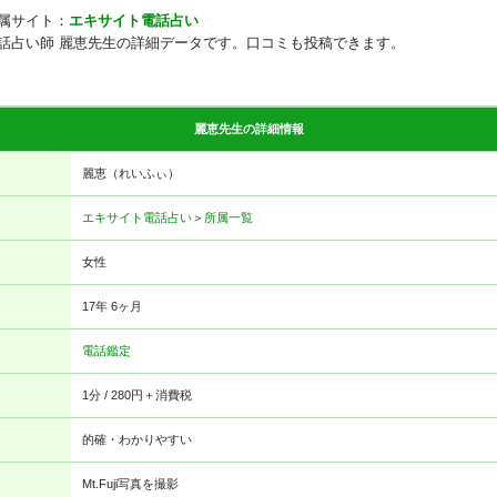
属サイト：
エキサイト電話占い
話占い師 麗恵先生の詳細データです。口コミも投稿できます。
麗恵先生の詳細情報
麗恵（れいふぃ）
エキサイト電話占い
＞
所属一覧
女性
17年 6ヶ月
電話鑑定
1分 / 280円＋消費税
的確・わかりやすい
Mt.Fuji写真を撮影