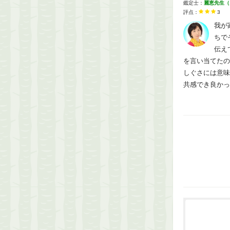
鑑定士：
麗恵先生（
評点：
3
我が
ちで
伝え
を言い当てたの
しぐさには意味
共感でき良かっ