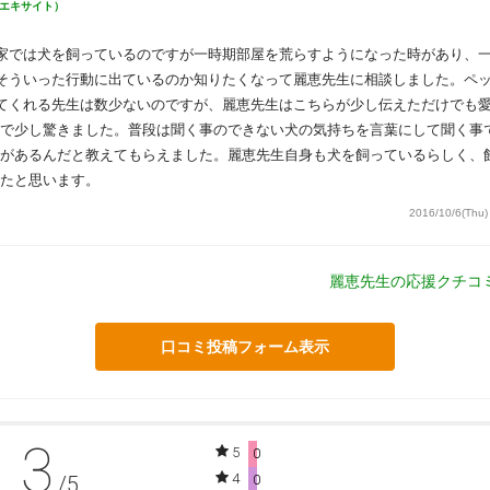
エキサイト）
家では犬を飼っているのですが一時期部屋を荒らすようになった時があり、
そういった行動に出ているのか知りたくなって麗恵先生に相談しました。ペ
てくれる先生は数少ないのですが、麗恵先生はこちらが少し伝えただけでも
で少し驚きました。普段は聞く事のできない犬の気持ちを言葉にして聞く事
があるんだと教えてもらえました。麗恵先生自身も犬を飼っているらしく、
たと思います。
2016/10/6(Thu)
麗恵先生の応援クチコ
口コミ投稿フォーム表示
3
5
0
4
/5
0