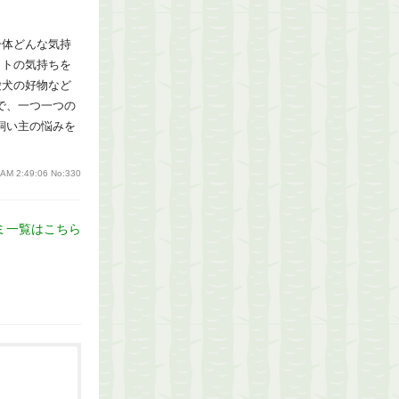
一体どんな気持
ットの気持ちを
愛犬の好物など
で、一つ一つの
飼い主の悩みを
 AM 2:49:06
No:330
ミ一覧はこちら