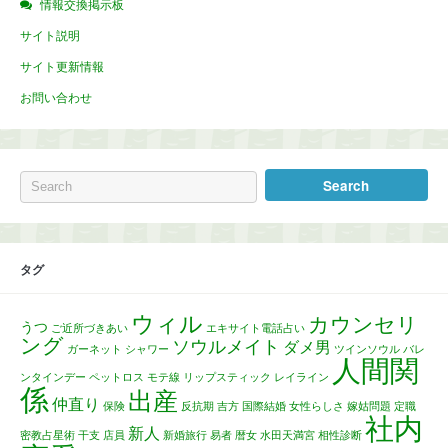
情報交換掲示板
サイト説明
サイト更新情報
お問い合わせ
タグ
ウィル
カウンセリ
うつ
ご近所づきあい
エキサイト電話占い
ング
ソウルメイト
ダメ男
ガーネット
シャワー
ツインソウル
バレ
人間関
ンタインデー
ペットロス
モテ線
リップスティック
レイライン
係
出産
仲直り
保険
反抗期
吉方
国際結婚
女性らしさ
嫁姑問題
定職
社内
新人
密教占星術
干支
店員
新婚旅行
易者
暦女
水田天満宮
相性診断