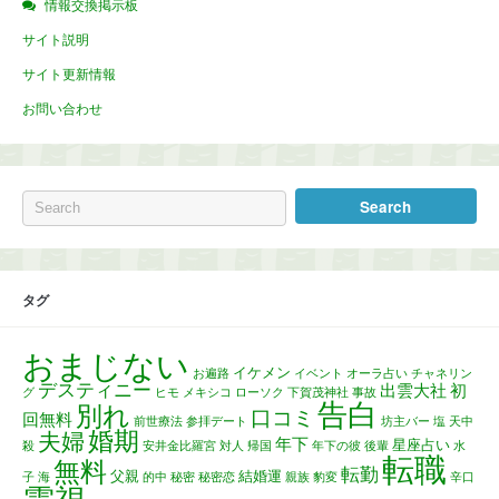
情報交換掲示板
サイト説明
サイト更新情報
お問い合わせ
タグ
おまじない
イケメン
お遍路
イベント
オーラ占い
チャネリン
デスティニー
出雲大社
初
グ
ヒモ
メキシコ
ローソク
下賀茂神社
事故
告白
別れ
口コミ
回無料
前世療法
参拝デート
坊主バー
塩
天中
婚期
夫婦
年下
星座占い
殺
安井金比羅宮
対人
帰国
年下の彼
後輩
水
転職
無料
転勤
父親
結婚運
子
海
的中
秘密
秘密恋
親族
豹変
辛口