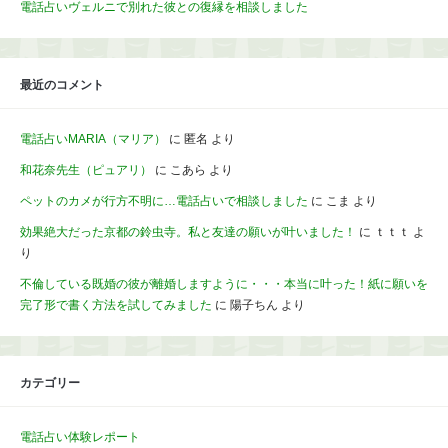
電話占いヴェルニで別れた彼との復縁を相談しました
最近のコメント
電話占いMARIA（マリア）
に
匿名
より
和花奈先生（ピュアリ）
に
こあら
より
ペットのカメが行方不明に…電話占いで相談しました
に
こま
より
効果絶大だった京都の鈴虫寺。私と友達の願いが叶いました！
に
ｔｔｔ
よ
り
不倫している既婚の彼が離婚しますように・・・本当に叶った！紙に願いを
完了形で書く方法を試してみました
に
陽子ちん
より
カテゴリー
電話占い体験レポート