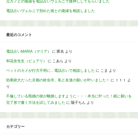
元カノとの復縁を電話占いヴェルニで後押ししてもらいました
電話占いヴェルニで別れた彼との復縁を相談しました
最近のコメント
電話占いMARIA（マリア）
に
匿名
より
和花奈先生（ピュアリ）
に
こあら
より
ペットのカメが行方不明に…電話占いで相談しました
に
こま
より
効果絶大だった京都の鈴虫寺。私と友達の願いが叶いました！
に
ｔｔｔ
よ
り
不倫している既婚の彼が離婚しますように・・・本当に叶った！紙に願いを
完了形で書く方法を試してみました
に
陽子ちん
より
カテゴリー