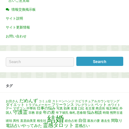
占いご意見箱
情報交換掲示板
サイト説明
サイト更新情報
お問い合わせ
タグ
だめんず
お坊さん
コミュ症
ストーンヘンジ
スピリチュアルカウンセリング
ペット
ダイエット
フリーランス
トラブルメーカー
フレグランス
ホワイト
仕事の悩み
デー
マザコン
中華街
写真
効果
友達
口紅
名古屋
商店街
地主神社
外
守護霊
年の差
悩み相談
国人
宗教
容姿
年下彼氏
御札
思春期
時期
熊野古道
結婚
自信
間取り
琥珀
異性
直居由美里
相生社
総合占術
親友の妻
過去生
霊感タロット
電話占いやってみた
霊感占い