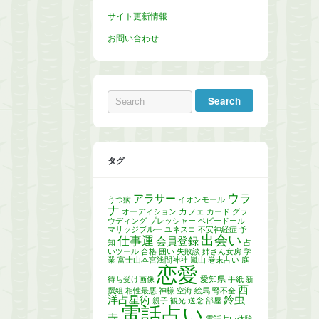
サイト更新情報
お問い合わせ
タグ
ウラ
アラサー
うつ病
イオンモール
ナ
カフェ
オーディション
カード
グラ
ウディング
プレッシャー
ベビードール
マリッジブルー
ユネスコ
不安神経症
予
出会い
仕事運
会員登録
知
占
いツール
合格
囲い
失敗談
姉さん女房
学
業
富士山本宮浅間神社
嵐山
巻末占い
庭
恋愛
愛知県
待ち受け画像
手紙
新
西
撰組
相性最悪
神様
空海
絵馬
腎不全
洋占星術
鈴虫
親子
観光
送念
部屋
電話占い
寺
電話占い体験