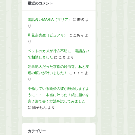
最近のコメント
電話占いMARIA（マリア）
に
匿名
よ
り
和花奈先生（ピュアリ）
に
こあら
よ
り
ペットのカメが行方不明に…電話占い
で相談しました
に
こま
より
効果絶大だった京都の鈴虫寺。私と友
達の願いが叶いました！
に
ｔｔｔ
よ
り
不倫している既婚の彼が離婚しますよ
うに・・・本当に叶った！紙に願いを
完了形で書く方法を試してみました
に
陽子ちん
より
カテゴリー