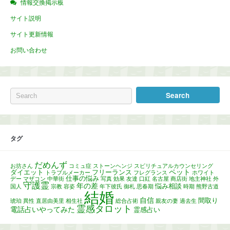
情報交換掲示板
サイト説明
サイト更新情報
お問い合わせ
タグ
だめんず
お坊さん
コミュ症
ストーンヘンジ
スピリチュアルカウンセリング
ペット
ダイエット
フリーランス
トラブルメーカー
フレグランス
ホワイト
仕事の悩み
デー
マザコン
中華街
写真
効果
友達
口紅
名古屋
商店街
地主神社
外
守護霊
年の差
悩み相談
国人
宗教
容姿
年下彼氏
御札
思春期
時期
熊野古道
結婚
自信
間取り
琥珀
異性
直居由美里
相生社
総合占術
親友の妻
過去生
霊感タロット
電話占いやってみた
霊感占い