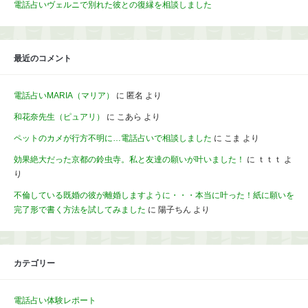
電話占いヴェルニで別れた彼との復縁を相談しました
最近のコメント
電話占いMARIA（マリア）
に
匿名
より
和花奈先生（ピュアリ）
に
こあら
より
ペットのカメが行方不明に…電話占いで相談しました
に
こま
より
効果絶大だった京都の鈴虫寺。私と友達の願いが叶いました！
に
ｔｔｔ
よ
り
不倫している既婚の彼が離婚しますように・・・本当に叶った！紙に願いを
完了形で書く方法を試してみました
に
陽子ちん
より
カテゴリー
電話占い体験レポート