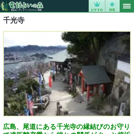
MENU
0
おすすめ
検索
千光寺
広島、尾道にある千光寺の縁結びのお守り