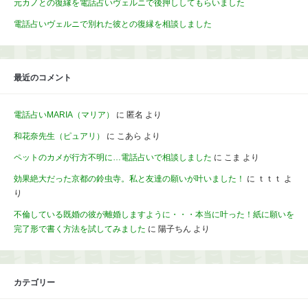
元カノとの復縁を電話占いヴェルニで後押ししてもらいました
電話占いヴェルニで別れた彼との復縁を相談しました
最近のコメント
電話占いMARIA（マリア）
に
匿名
より
和花奈先生（ピュアリ）
に
こあら
より
ペットのカメが行方不明に…電話占いで相談しました
に
こま
より
効果絶大だった京都の鈴虫寺。私と友達の願いが叶いました！
に
ｔｔｔ
よ
り
不倫している既婚の彼が離婚しますように・・・本当に叶った！紙に願いを
完了形で書く方法を試してみました
に
陽子ちん
より
カテゴリー