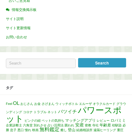
占いご意見箱
情報交換掲示板
サイト説明
サイト更新情報
お問い合わせ
タグ
OL
Feel
おじさん
お金
さげまん
ウィッチボトル
エルーザ
オラクルカード
グラウ
パワースポ
バツイチ
ンディング
コロナ
トラブル
ネット
ット
マッチングアプリ
ロバミミ
ピンクの紐
ペットの気持ち
レビュー
安産
年齢差
企業診断士
六角堂
別れさせ
占い活用法
囲われ
密教
寺社
幼馴染
必
無料鑑定
登山
勝
息子
悪口
憧れ
映画
癒し
結婚相談所
遠隔ヒーリング
重圧