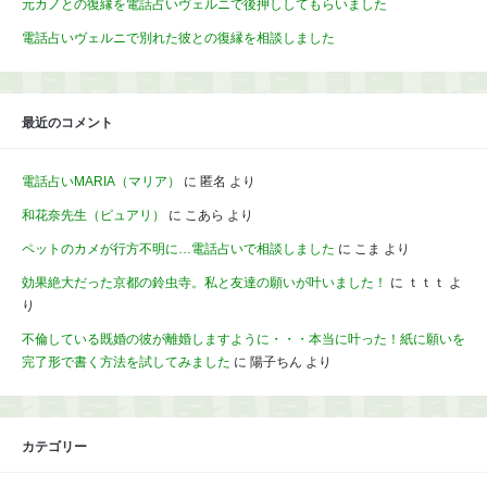
元カノとの復縁を電話占いヴェルニで後押ししてもらいました
電話占いヴェルニで別れた彼との復縁を相談しました
最近のコメント
電話占いMARIA（マリア）
に
匿名
より
和花奈先生（ピュアリ）
に
こあら
より
ペットのカメが行方不明に…電話占いで相談しました
に
こま
より
効果絶大だった京都の鈴虫寺。私と友達の願いが叶いました！
に
ｔｔｔ
よ
り
不倫している既婚の彼が離婚しますように・・・本当に叶った！紙に願いを
完了形で書く方法を試してみました
に
陽子ちん
より
カテゴリー