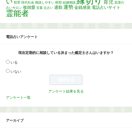
縁切り
い
育児
犯罪
現代社会
相談しやすい
瞑想
結婚相談
花凛の
運勢
複雑愛
通勤
金銭感覚
電話占いサイト
占いサロン
言葉
辻占い
霊能者
電話占いアンケート
現在定期的に相談している決まった鑑定士さんはいますか？
いる
いない
アンケート結果を見る
アンケート一覧
アーカイブ