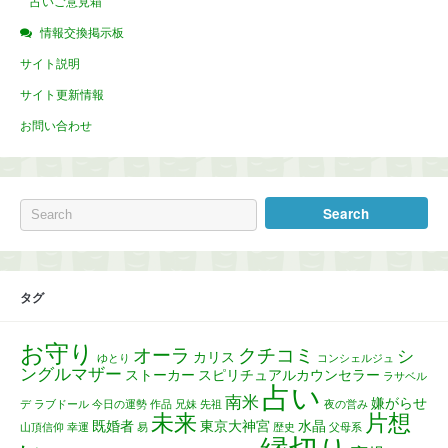
占いご意見箱
情報交換掲示板
サイト説明
サイト更新情報
お問い合わせ
タグ
お守り
オーラ
クチコミ
シ
カリス
ゆとり
コンシェルジュ
ングルマザー
ストーカー
スピリチュアルカウンセラー
ラサベル
占い
南米
嫌がらせ
デ
ラブドール
今日の運勢
作品
兄妹
先祖
夜の営み
未来
片想
既婚者
東京大神宮
水晶
山頂信仰
幸運
易
歴史
父母系