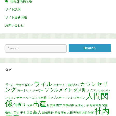
情報交換掲示板
サイト説明
サイト更新情報
お問い合わせ
タグ
ウィル
カウンセリ
うつ
ご近所づきあい
エキサイト電話占い
ング
ソウルメイト
ダメ男
ガーネット
シャワー
ツインソウル
バレ
人間関
ンタインデー
ペットロス
モテ線
リップスティック
レイライン
係
出産
仲直り
保険
反抗期
吉方
国際結婚
女性らしさ
嫁姑問題
定職
社内
新人
密教占星術
干支
店員
新婚旅行
易者
暦女
水田天満宮
相性診断