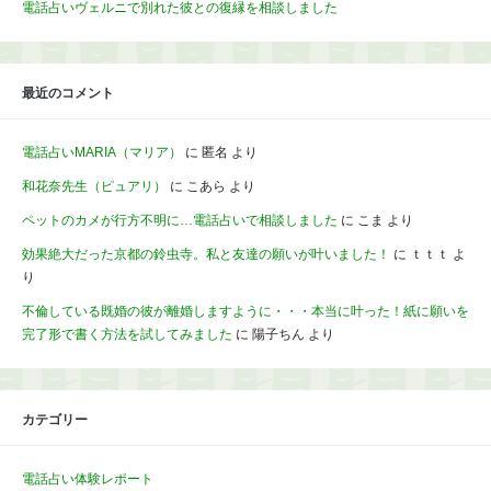
電話占いヴェルニで別れた彼との復縁を相談しました
最近のコメント
電話占いMARIA（マリア）
に
匿名
より
和花奈先生（ピュアリ）
に
こあら
より
ペットのカメが行方不明に…電話占いで相談しました
に
こま
より
効果絶大だった京都の鈴虫寺。私と友達の願いが叶いました！
に
ｔｔｔ
よ
り
不倫している既婚の彼が離婚しますように・・・本当に叶った！紙に願いを
完了形で書く方法を試してみました
に
陽子ちん
より
カテゴリー
電話占い体験レポート