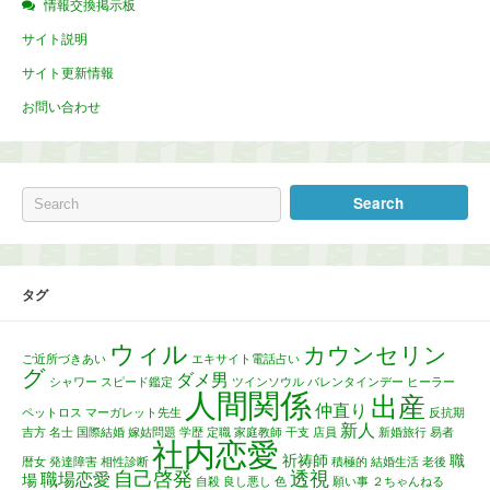
情報交換掲示板
サイト説明
サイト更新情報
お問い合わせ
タグ
ウィル
カウンセリン
ご近所づきあい
エキサイト電話占い
グ
ダメ男
シャワー
スピード鑑定
ツインソウル
バレンタインデー
ヒーラー
人間関係
出産
仲直り
ペットロス
マーガレット先生
反抗期
新人
吉方
名士
国際結婚
嫁姑問題
学歴
定職
家庭教師
干支
店員
新婚旅行
易者
社内恋愛
祈祷師
職
暦女
発達障害
相性診断
積極的
結婚生活
老後
自己啓発
透視
職場恋愛
場
自殺
良し悪し
色
願い事
２ちゃんねる