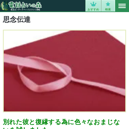
MENU
0
おすすめ
検索
思念伝達
別れた彼と復縁する為に色々なおまじな