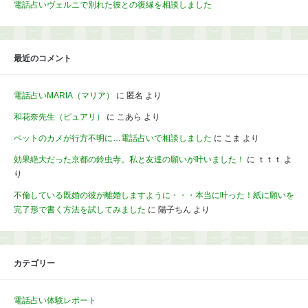
電話占いヴェルニで別れた彼との復縁を相談しました
最近のコメント
電話占いMARIA（マリア）
に
匿名
より
和花奈先生（ピュアリ）
に
こあら
より
ペットのカメが行方不明に…電話占いで相談しました
に
こま
より
効果絶大だった京都の鈴虫寺。私と友達の願いが叶いました！
に
ｔｔｔ
よ
り
不倫している既婚の彼が離婚しますように・・・本当に叶った！紙に願いを
完了形で書く方法を試してみました
に
陽子ちん
より
カテゴリー
電話占い体験レポート