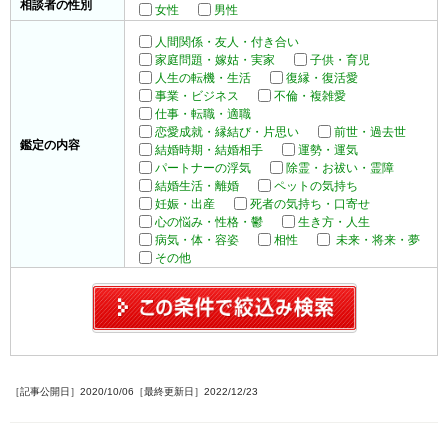
相談者の性別
女性
男性
人間関係・友人・付き合い
家庭問題・嫁姑・実家
子供・育児
人生の転機・生活
復縁・復活愛
事業・ビジネス
不倫・複雑愛
仕事・転職・適職
恋愛成就・縁結び・片思い
前世・過去世
鑑定の内容
結婚時期・結婚相手
運勢・運気
パートナーの浮気
除霊・お祓い・霊障
結婚生活・離婚
ペットの気持ち
妊娠・出産
死者の気持ち・口寄せ
心の悩み・性格・鬱
生き方・人生
病気・体・容姿
相性
未来・将来・夢
その他
［記事公開日］2020/10/06［最終更新日］2022/12/23