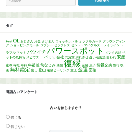
タグ
OL
Feel
おじさん
お金
さげまん
ウィッチボトル
オラクルカード
グラウンディン
グ
ショッピングモール
ジプシー
セックレス
セント・マイケルズ・レイライン
ト
パワースポット
バツイチ
ラブル
ネット
ピンクの紐
ペ
安産
ロバミミ
会社
ットの気持ち
メビウス
六角堂
別れさせ
占い活用法
囲われ
復縁
年齢差
幼なじみ
情報交換
密教
寺社
年齢
店舗
必勝
息子
憧れ
映
無料鑑定
金運
登山
面接
画
癒し
遠隔ヒーリング
重圧
電話占いアンケート
占いを信じますか？
信じる
信じない