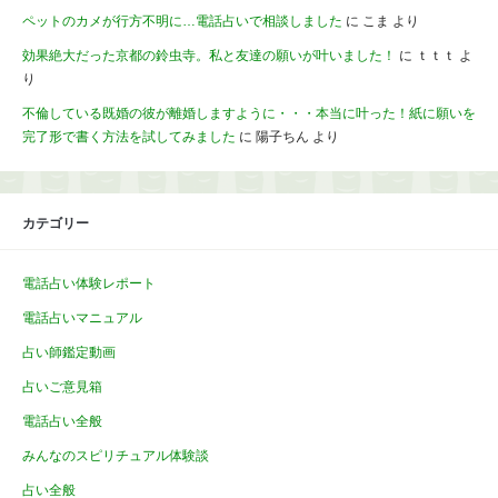
ペットのカメが行方不明に…電話占いで相談しました
に
こま
より
効果絶大だった京都の鈴虫寺。私と友達の願いが叶いました！
に
ｔｔｔ
よ
り
不倫している既婚の彼が離婚しますように・・・本当に叶った！紙に願いを
完了形で書く方法を試してみました
に
陽子ちん
より
カテゴリー
電話占い体験レポート
電話占いマニュアル
占い師鑑定動画
占いご意見箱
電話占い全般
みんなのスピリチュアル体験談
占い全般