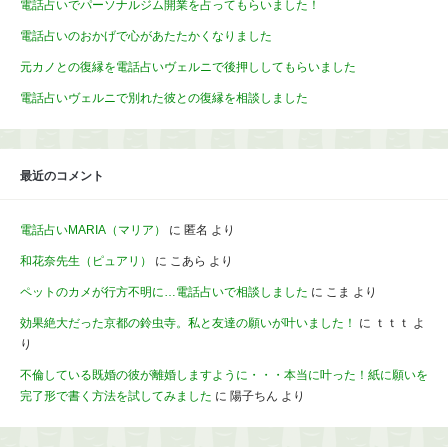
電話占いでパーソナルジム開業を占ってもらいました！
電話占いのおかげで心があたたかくなりました
元カノとの復縁を電話占いヴェルニで後押ししてもらいました
電話占いヴェルニで別れた彼との復縁を相談しました
最近のコメント
電話占いMARIA（マリア）
に
匿名
より
和花奈先生（ピュアリ）
に
こあら
より
ペットのカメが行方不明に…電話占いで相談しました
に
こま
より
効果絶大だった京都の鈴虫寺。私と友達の願いが叶いました！
に
ｔｔｔ
よ
り
不倫している既婚の彼が離婚しますように・・・本当に叶った！紙に願いを
完了形で書く方法を試してみました
に
陽子ちん
より