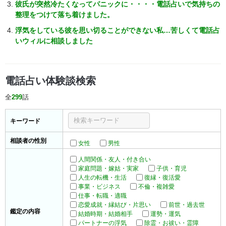
彼氏が突然冷たくなってパニックに・・・・電話占いで気持ちの
整理をつけて落ち着けました。
浮気をしている彼を思い切ることができない私…苦しくて電話占
いウィルに相談しました
電話占い体験談検索
全
299
話
キーワード
相談者の性別
女性
男性
人間関係・友人・付き合い
家庭問題・嫁姑・実家
子供・育児
人生の転機・生活
復縁・復活愛
事業・ビジネス
不倫・複雑愛
仕事・転職・適職
恋愛成就・縁結び・片思い
前世・過去世
鑑定の内容
結婚時期・結婚相手
運勢・運気
パートナーの浮気
除霊・お祓い・霊障