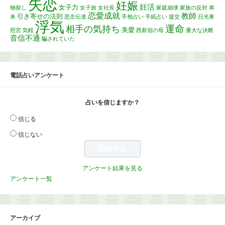
失恋
妊娠
妊活
女子力
物探し
女子旅
女社長
家庭崩壊
家族の反対
将
恋愛成就
教師
引き寄せの法則
来
思念伝達
手相占い
手紙占い
援交
日光東
浮気
運命
相手の気持ち
美愛
照宮
気軽
西新宿の母
重大な決断
音信不通
騙されていた
電話占いアンケート
占いを信じますか？
信じる
信じない
アンケート結果を見る
アンケート一覧
アーカイブ