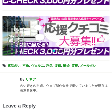
電話占い
,
不倫
,
ヴェルニ
,
浮気
,
復縁
,
離婚
,
霊視
,
メール占い
By
リネア
占い好きの主婦。ウェブ制作会社で働いていましたが現在は
長期育休中。
Leave a Reply