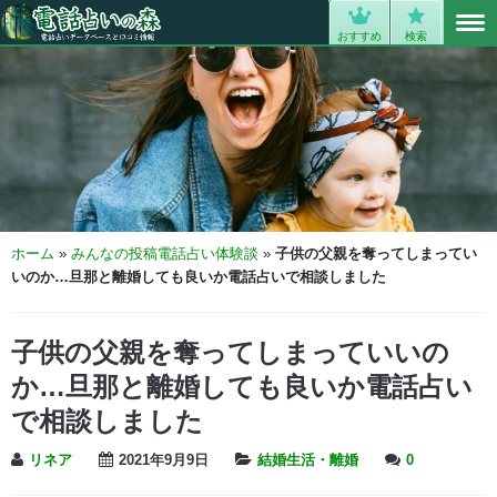
MENU
0
おすすめ
検索
ホーム
»
みんなの投稿電話占い体験談
»
子供の父親を奪ってしまってい
いのか…旦那と離婚しても良いか電話占いで相談しました
子供の父親を奪ってしまっていいの
か…旦那と離婚しても良いか電話占い
で相談しました
リネア
2021年9月9日
結婚生活・離婚
0