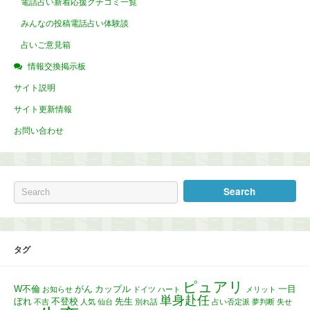
電話占い新着応援クチコミ一覧
みんなの投稿電話占い体験談
占いご意見箱
情報交換掲示板
サイト説明
サイト更新情報
お問い合わせ
タグ
ピュアリ
W不倫
がん
カップル
一目
お知らせ
ドイツ
ハート
メリット
単身赴任
ぼれ
不登校
先生
不吉
人気
仙台
別れ話
占い否定派
夢判断
失せ