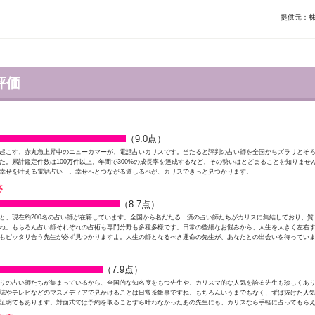
提供元：
評価
（9.0点）
起こす、赤丸急上昇中のニューカマーが、電話占いカリスです。当たると評判の占い師を全国からズラリとそ
た。累計鑑定件数は100万件以上。年間で300%の成長率を達成するなど、その勢いはとどまることを知りませ
幸せを叶える電話占い」。幸せへとつながる道しるべが、カリスできっと見つかります。
さ
（8.7点）
と、現在約200名の占い師が在籍しています。全国から名だたる一流の占い師たちがカリスに集結しており、質
ね。もちろん占い師それぞれの占術も専門分野も多種多様です。日常の些細なお悩みから、人生を大きく左右
もピッタリ合う先生が必ず見つかりますよ。人生の師となるべき運命の先生が、あなたとの出会いを待ってい
（7.9点）
りの占い師たちが集まっているから、全国的な知名度をもつ先生や、カリスマ的な人気を誇る先生も珍しくあ
誌やテレビなどのマスメディアで見かけることは日常茶飯事ですね。もちろんいうまでもなく、ずば抜けた人
証明でもあります。対面式では予約を取ることすら叶わなかったあの先生にも、カリスなら手軽に占ってもら