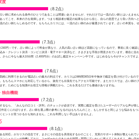
実度
（8.2点）
占い師に求められる条件のひとつであることは間違いありませんが、それだけでは一流の占い師とはいえませ
あってこそ、本来の力を発揮します。つまり相談者が鑑定の結果を心から信じ、自らの意思でより良い方向へ
流の占い師たらしめるのです。もちろんカリスには、一流の占い師のみが厳選されています。占いの本質を、
（7.3点）
り240円～です。占い師によって料金が異なり、人気の高い占い師ほど高額になっているので、事前に良く確認
込み・クレジット決済・コンビニ決済・電子マネー決済など、さまざまな手段が用意されています。都合に合
。さらに今なら最大10分間（2,400円分）のお試し鑑定キャンペーン中です。はじめるなら今がチャンスですよ
（7.6点）
気軽に利用できるのが電話占いの最大の利点です。カリスは24時間365日年中無休で鑑定を受け付けているの
。もちろんスマホにも対応しているから、旅先でも出張先でもアクセス可能です。またカリスでは、占い師の
ます。ためになる知識やお役立ち情報が満載だから、これを見るだけでも価値がありますね。
・独自機能
（7.2点）
するなら、「みんなの口コミ・評判」のチェックが必須です。実際に鑑定を受けたユーザーのリアルな声が惜
万件近くにのぼります。占い師を選ぶ際の参考になるのはもちろんのこと、もしかすると同じような悩みをもつ
くヒントが見つかるかも知れません。これを利用しない手はありませんよ。
応
（8.1点）
ある対応」がカリスの信念です。まさにその信念を具現化するかのごとく、充実のサポート体制が整えられて
コンシェルジュが待機しており、ユーザーからのあらゆる疑問・質問にていねいに答えてくれますよ。使い方