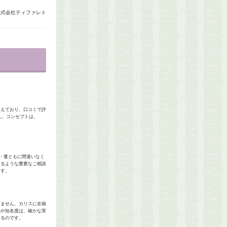
株式会社ティファレト
ろえており、口コミで評
ん。コンセプトは、
・量ともに間違いなく
するような重要なご相談
ます。
りません。カリスに在籍
気や知名度は、確かな実
えるのです。