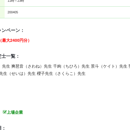
11時～23時
200405
ャンペーン：
最大2400円分）
定士一覧：
）先生 爽琶音（さわね）先生 千絢（ちひろ）先生 景斗（ケイト）先生 
波先生（せいは）先生 櫻子先生（さくらこ）先生
上場企業
用：