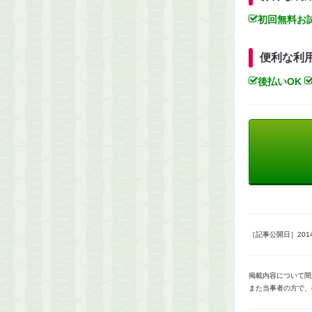
初回無料お
便利な利
後払いOK
［記事公開日］2014/
掲載内容について間
また当事者の方で、