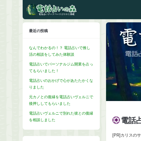
最近の投稿
なんでわかるの！？ 電話占いで推し
活の相談をしてみた体験談
電話占いでパーソナルジム開業を占っ
てもらいました！
電話占いのおかげで心があたたかくな
りました
元カノとの復縁を電話占いヴェルニで
後押ししてもらいました
電話占いヴェルニで別れた彼との復縁
電話占
を相談しました
[PR]カリス