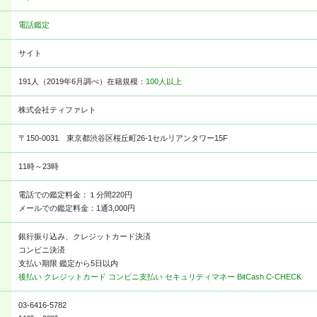
電話鑑定
サイト
191人（2019年6月調べ）在籍規模：
100人以上
株式会社ティファレト
〒150-0031 東京都渋谷区桜丘町26-1セルリアンタワー15F
11時～23時
電話での鑑定料金：１分間220円
メールでの鑑定料金：1通3,000円
銀行振り込み、クレジットカード決済
コンビニ決済
支払い期限 鑑定から5日以内
後払い
クレジットカード
コンビニ支払い
セキュリティマネー
BitCash
C-CHECK
03-6416-5782