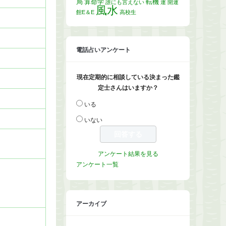
局
算命学
転機
誰にも言えない
運
開運
風水
館E＆E
高校生
電話占いアンケート
現在定期的に相談している決まった鑑
定士さんはいますか？
いる
いない
アンケート結果を見る
アンケート一覧
アーカイブ