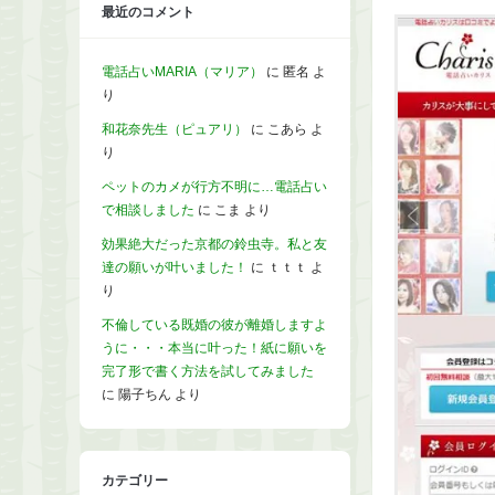
最近のコメント
電話占いMARIA（マリア）
に
匿名
よ
り
和花奈先生（ピュアリ）
に
こあら
よ
り
ペットのカメが行方不明に…電話占い
で相談しました
に
こま
より
効果絶大だった京都の鈴虫寺。私と友
達の願いが叶いました！
に
ｔｔｔ
よ
り
不倫している既婚の彼が離婚しますよ
うに・・・本当に叶った！紙に願いを
完了形で書く方法を試してみました
に
陽子ちん
より
カテゴリー