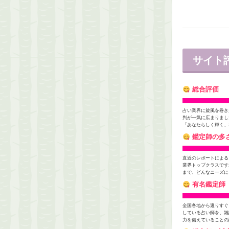
サイト
総合評価
占い業界に旋風を巻き
判が一気に広まりまし
「あなたらしく輝く、
鑑定師の多
直近のレポートによる
業界トップクラスです
まで、どんなニーズに
有名鑑定師
全国各地から選りすぐ
している占い師を、雑
力を備えていることの