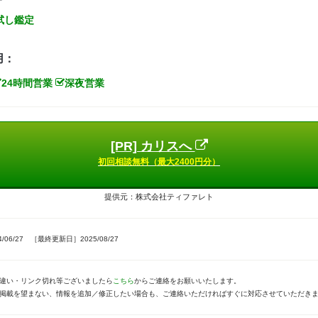
試し鑑定
用：
24時間営業
深夜営業
[PR] カリスへ
初回相談無料（最大2400円分）
提供元：株式会社ティファレト
06/27 ［最終更新日］2025/08/27
違い・リンク切れ等ございましたら
こちら
からご連絡をお願いいたします。
掲載を望まない、情報を追加／修正したい場合も、ご連絡いただければすぐに対応させていただき