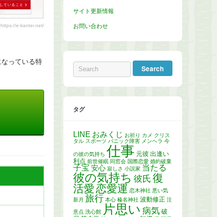
サイト更新情報
ps://e-kantei.net/
お問い合わせ
になっている特
。
タグ
LINE
おみくじ
お祈り
カメ
クリス
タル
スポーツ
パニック障害
メンヘラ
今
仕事
元彼
出逢い
の彼の気持ち
利点
前世催眠
同窓会
国際恋愛
婚約破棄
子宝
当たる
安心
寂しさ
小説家
彼の気持ち
復
彼氏
活愛
恋愛運
恋木神社
悪い気
旅行
波動修正
新月
本心
榛名神社
注
片思い
病気
破
意点
洗心館