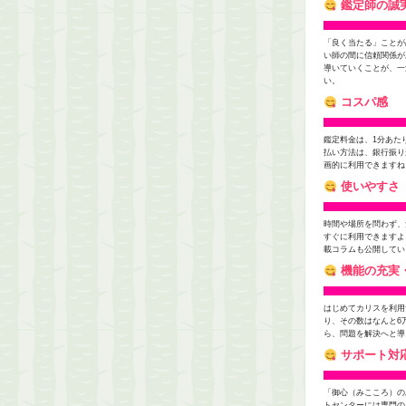
鑑定師の誠
「良く当たる」ことが
い師の間に信頼関係が
導いていくことが、一
い。
コスパ感
鑑定料金は、1分あた
払い方法は、銀行振り
画的に利用できますね
使いやすさ
時間や場所を問わず、
すぐに利用できますよ
載コラムも公開してい
機能の充実
はじめてカリスを利用
り、その数はなんと6
ら、問題を解決へと導
サポート対
「御心（みこころ）の
トセンターには専門の