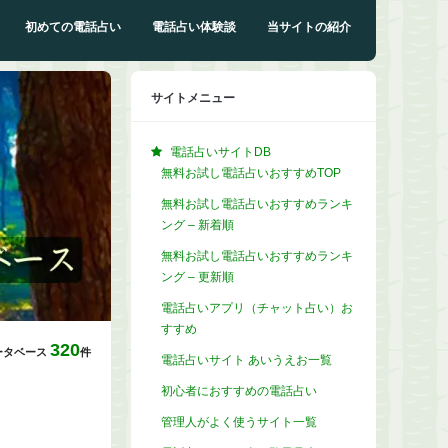
初めての電話占い
電話占い体験談
当サイトの紹介
サイトメニュー
電話占いサイトDB
無料お試し電話占いおすすめTOP
無料お試し電話占いおすすめランキ
ング – 新着順
無料お試し電話占いおすすめランキ
ング – 更新順
電話占いアプリ（チャット占い）お
すすめ
320
ータベース
件
電話占いサイト あいうえお一覧
初心者におすすめの電話占い
管理人がよく使うサイト一覧