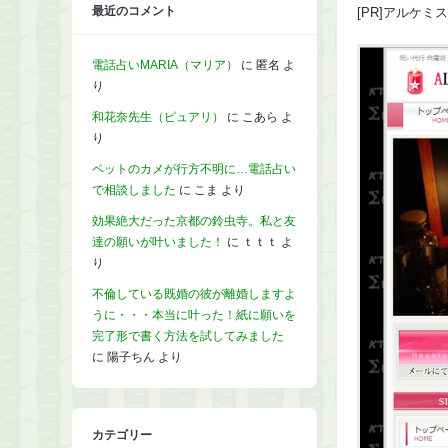
最近のコメント
[PR]アルケ
電話占いMARIA（マリア）
に
匿名
よ
り
和花奈先生（ピュアリ）
に
こあら
よ
り
ペットのカメが行方不明に…電話占い
で相談しました
に
こま
より
効果絶大だった京都の鈴虫寺。私と友
達の願いが叶いました！
に
ｔｔｔ
よ
り
不倫している既婚の彼が離婚しますよ
うに・・・本当に叶った！紙に願いを
完了形で書く方法を試してみました
に
陽子ちん
より
カテゴリー