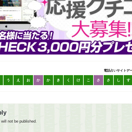
電話占いサイトデ
う
え
お
か
か
き
く
け
こ
さ
さ
し
す
ply
will not be published.