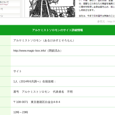
参照元：http://w
アルケミストソロモンのサイト詳細情報
アルケミストソロモン（あるけみすとそろもん）
http://www.magic-box.info/（閉鎖済み）
サイト
1人（2014年6月調べ）在籍規模：
屋号 アルケミストソロモン 代表者名 不明
〒108-0071 東京都港区白金台4-8-4
12時～23時