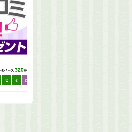
320
ータベース
件
せ
そ
た
た
ち
つ
て
と
な
な
に
ぬ
ね