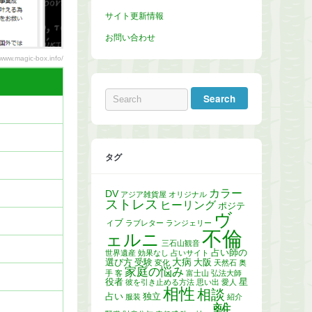
サイト更新情報
お問い合わせ
ww.magic-box.info/
タグ
カラー
DV
アジア雑貨屋
オリジナル
ストレス
ヒーリング
ポジテ
ヴ
ィブ
ラブレター
ランジェリー
不倫
ェルニ
三石山観音
占い師の
世界遺産
効果なし
占いサイト
大病
選び方
受験
大阪
変化
天然石
奥
家庭の悩み
手
客
富士山
弘法大師
役者
星
彼を引き止める方法
思い出
愛人
相性
相談
占い
独立
服装
紹介
離