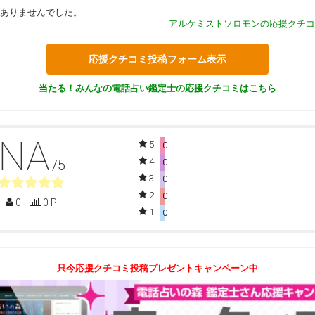
ありませんでした。
アルケミストソロモンの応援クチコ
応援クチコミ投稿フォーム表示
当たる！みんなの電話占い鑑定士の応援クチコミはこちら
NA
5
0
4
/5
0
3
0
2
0
0
0 P
1
0
只今応援クチコミ投稿プレゼントキャンペーン中