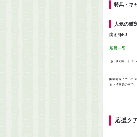
特典・キ
人気の鑑
魔術師KJ
所属一覧
［記事公開日］2014/
掲載内容について間
また当事者の方で、
応援ク