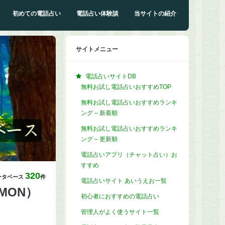
初めての電話占い
電話占い体験談
当サイトの紹介
サイトメニュー
電話占いサイトDB
無料お試し電話占いおすすめTOP
無料お試し電話占いおすすめランキ
ング – 新着順
無料お試し電話占いおすすめランキ
ング – 更新順
電話占いアプリ（チャット占い）お
すすめ
320
ータベース
件
電話占いサイト あいうえお一覧
MON）
初心者におすすめの電話占い
管理人がよく使うサイト一覧