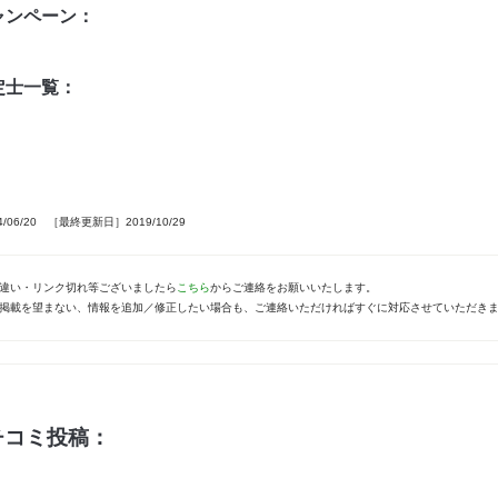
ャンペーン：
定士一覧：
06/20 ［最終更新日］2019/10/29
違い・リンク切れ等ございましたら
こちら
からご連絡をお願いいたします。
掲載を望まない、情報を追加／修正したい場合も、ご連絡いただければすぐに対応させていただき
チコミ投稿：