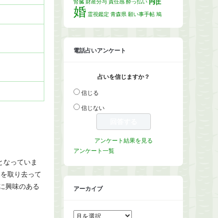
腎臓
財産分与
責任感
酔っ払い
婚
霊視鑑定
青森県
願い事手帖
鳩
電話占いアンケート
占いを信じますか？
信じる
信じない
アンケート結果を見る
アンケート一覧
となっていま
みを取り去って
に興味のある
アーカイブ
ア