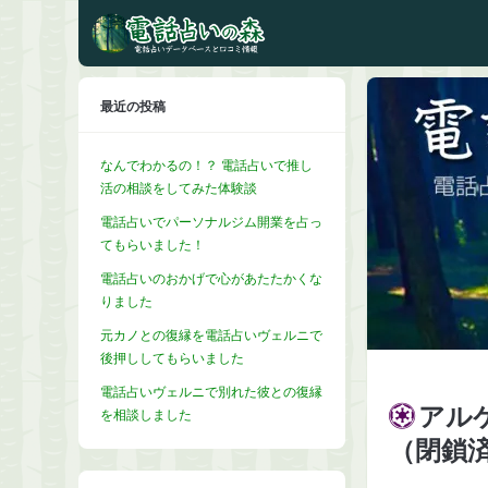
最近の投稿
なんでわかるの！？ 電話占いで推し
活の相談をしてみた体験談
電話占いでパーソナルジム開業を占っ
てもらいました！
電話占いのおかげで心があたたかくな
りました
元カノとの復縁を電話占いヴェルニで
後押ししてもらいました
電話占いヴェルニで別れた彼との復縁
アルケ
を相談しました
（閉鎖