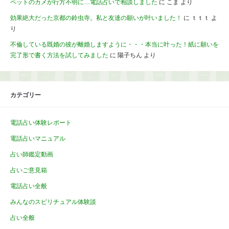
ペットのカメが行方不明に…電話占いで相談しました
に
こま
より
効果絶大だった京都の鈴虫寺。私と友達の願いが叶いました！
に
ｔｔｔ
よ
り
不倫している既婚の彼が離婚しますように・・・本当に叶った！紙に願いを
完了形で書く方法を試してみました
に
陽子ちん
より
カテゴリー
電話占い体験レポート
電話占いマニュアル
占い師鑑定動画
占いご意見箱
電話占い全般
みんなのスピリチュアル体験談
占い全般