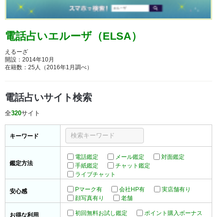
電話占いエルーザ（ELSA）
えるーざ
開設：2014年10月
在籍数：25人（2016年1月調べ）
電話占いサイト検索
全
320
サイト
キーワード
電話鑑定
メール鑑定
対面鑑定
鑑定方法
手紙鑑定
チャット鑑定
ライブチャット
Pマーク有
会社HP有
実店舗有り
安心感
顔写真有り
老舗
初回無料お試し鑑定
ポイント購入ボーナス
お得な利用