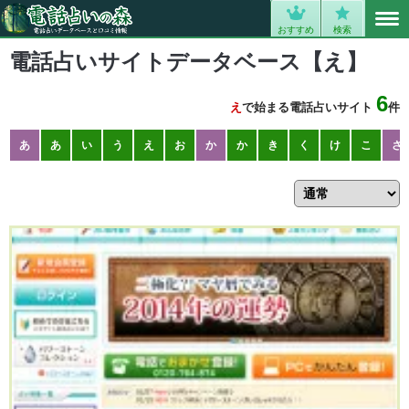
MENU
0
おすすめ
検索
電話占いサイトデータベース【え】
6
え
で始まる電話占いサイト
件
あ
あ
い
う
え
お
か
か
き
く
け
こ
さ