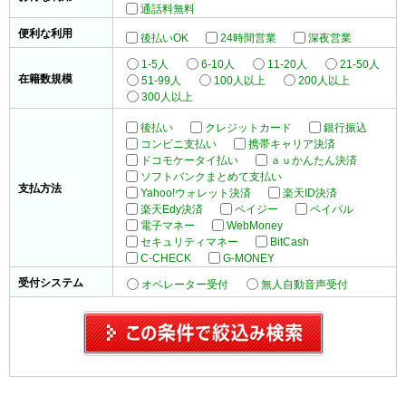
通話料無料
便利な利用
後払いOK
24時間営業
深夜営業
1-5人
6-10人
11-20人
21-50人
在籍数規模
51-99人
100人以上
200人以上
300人以上
後払い
クレジットカード
銀行振込
コンビニ支払い
携帯キャリア決済
ドコモケータイ払い
ａｕかんたん決済
ソフトバンクまとめて支払い
支払方法
Yahoo!ウォレット決済
楽天ID決済
楽天Edy決済
ペイジー
ペイパル
電子マネー
WebMoney
セキュリティマネー
BitCash
C-CHECK
G-MONEY
受付システム
オペレーター受付
無人自動音声受付