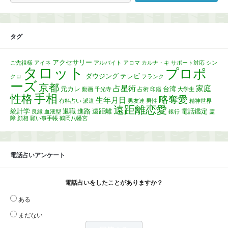
タグ
アクセサリー
ご先祖様
アイネ
アルバイト
アロマ
カルナ・キ
サポート対応
シン
タロット
プロポ
ダウジング
テレビ
クロ
フランク
ーズ
京都
占星術
家庭
元カレ
台湾
動画
千光寺
占術
印鑑
大学生
手相
性格
略奪愛
生年月日
有料占い
派遣
男友達
男性
精神世界
遠距離恋愛
統計学
退職
進路
遠距離
電話鑑定
良縁
血液型
銀行
霊
障
顔相
願い事手帳
鶴岡八幡宮
電話占いアンケート
電話占いをしたことがありますか？
ある
まだない