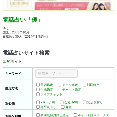
電話占い「優」
ゆう
開設：2003年10月
在籍数：30人（2014年1月調べ）
電話占いサイト検索
全
320
サイト
キーワード
電話鑑定
メール鑑定
対面鑑定
鑑定方法
手紙鑑定
チャット鑑定
ライブチャット
Pマーク有
会社HP有
実店舗有り
安心感
顔写真有り
老舗
初回無料お試し鑑定
ポイント購入ボーナス
お得な利用