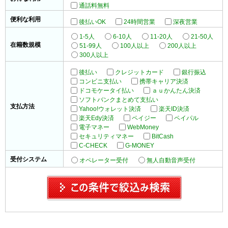
通話料無料
便利な利用
後払いOK
24時間営業
深夜営業
1-5人
6-10人
11-20人
21-50人
在籍数規模
51-99人
100人以上
200人以上
300人以上
後払い
クレジットカード
銀行振込
コンビニ支払い
携帯キャリア決済
ドコモケータイ払い
ａｕかんたん決済
ソフトバンクまとめて支払い
支払方法
Yahoo!ウォレット決済
楽天ID決済
楽天Edy決済
ペイジー
ペイパル
電子マネー
WebMoney
セキュリティマネー
BitCash
C-CHECK
G-MONEY
受付システム
オペレーター受付
無人自動音声受付