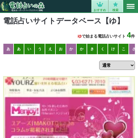
MENU
0
おすすめ
検索
電話占いサイトデータベース【ゆ】
4
ゆ
で始まる電話占いサイト
件
あ
あ
い
う
え
お
か
か
き
く
け
こ
さ