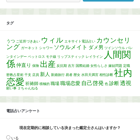
タグ
ウィル
カウンセリ
うつ
ご近所づきあい
エキサイト電話占い
ング
ソウルメイト
ダメ男
ガーネット
シャワー
ツインソウル
バレ
人間関
ンタインデー
ペットロス
モテ線
リップスティック
レイライン
係
出産
仲直り
保険
反抗期
吉方
国際結婚
女性らしさ
嫁姑問題
定職
社内
新人
密教占星術
干支
店員
新婚旅行
易者
暦女
水田天満宮
相性診断
恋愛
自己啓発
透視
職場恋愛
診断
祈祷師
職場
積極的
色
願い事
２ちゃんねる
電話占いアンケート
現在定期的に相談している決まった鑑定士さんはいますか？
いる