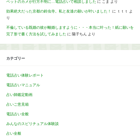
ペットのカメが行方不明に…電話占いで相談しました
に
こま
より
効果絶大だった京都の鈴虫寺。私と友達の願いが叶いました！
に
ｔｔｔ
よ
り
不倫している既婚の彼が離婚しますように・・・本当に叶った！紙に願いを
完了形で書く方法を試してみました
に
陽子ちん
より
カテゴリー
電話占い体験レポート
電話占いマニュアル
占い師鑑定動画
占いご意見箱
電話占い全般
みんなのスピリチュアル体験談
占い全般