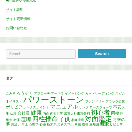
情報交換掲示板
サイト説明
サイト更新情報
お問い合わせ
タグ
ろうそく
ごみそ
アプローチ
アーネラ
イメージング
カードリーディング
スピカ
パワーストーン
ネイリスト
フレンドリー
ブラック企業
マニュアル
ボリビア
不安
ボーナスポイント
リンク
ローズクォーツ
人
初心者
健康
会社員
同棲
生
仏壇
内面
内面世界
出雲大社東京分祠
同
対面鑑定
四柱推命
子供
喧嘩
将来の
級生
命運
家庭環境
夢
開運法
川沿い
年上
心理学
心眼
栃木県
歩きスマホ
片親
略奪
豆知識
隠し事