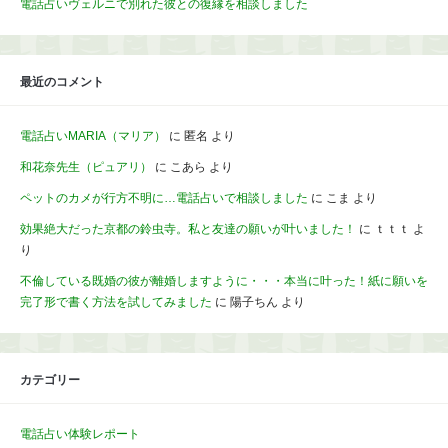
電話占いヴェルニで別れた彼との復縁を相談しました
最近のコメント
電話占いMARIA（マリア）
に
匿名
より
和花奈先生（ピュアリ）
に
こあら
より
ペットのカメが行方不明に…電話占いで相談しました
に
こま
より
効果絶大だった京都の鈴虫寺。私と友達の願いが叶いました！
に
ｔｔｔ
よ
り
不倫している既婚の彼が離婚しますように・・・本当に叶った！紙に願いを
完了形で書く方法を試してみました
に
陽子ちん
より
カテゴリー
電話占い体験レポート