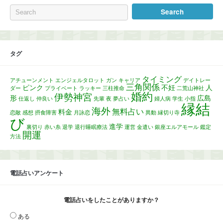
タグ
タイミング
アチューンメント
エンジェルタロット
ガン
キャリア
デイトレー
三角関係
ピンク
不妊
人
ダー
プライベート
ラッキー
三柱推命
二荒山神社
婚約
伊勢神宮
形
広島
仕返し
仲良い
先輩
夜
夢占い
婦人病
学生
小指
縁結
海外
無料占い
料金
恋敵
感想
摂食障害
月詠恋
異動
縁切り寺
び
進学
裏切り
赤い糸
退学
退行睡眠療法
運営
金遣い
銀座エルアモール
鑑定
開運
方法
電話占いアンケート
電話占いをしたことがありますか？
ある