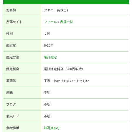
お名前
アヤコ（あやこ）
所属サイト
フィール
＞
所属一覧
性別
女性
鑑定歴
6-10年
鑑定方法
電話鑑定
鑑定料金
電話鑑定料金：200円/60秒
雰囲気
丁寧・わかりやすい・やさしい
趣味
不明
ブログ
不明
個人ＨＰ
不明
参考情報
顔写真あり