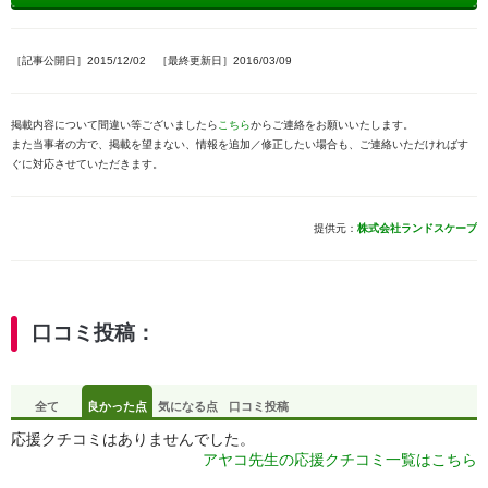
［記事公開日］2015/12/02 ［最終更新日］2016/03/09
掲載内容について間違い等ございましたら
こちら
からご連絡をお願いいたします。
また当事者の方で、掲載を望まない、情報を追加／修正したい場合も、ご連絡いただければす
ぐに対応させていただきます。
提供元：
株式会社ランドスケープ
口コミ投稿：
全て
良かった点
気になる点
口コミ投稿
応援クチコミはありませんでした。
アヤコ先生の応援クチコミ一覧はこちら