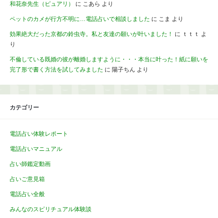
和花奈先生（ピュアリ）
に
こあら
より
ペットのカメが行方不明に…電話占いで相談しました
に
こま
より
効果絶大だった京都の鈴虫寺。私と友達の願いが叶いました！
に
ｔｔｔ
よ
り
不倫している既婚の彼が離婚しますように・・・本当に叶った！紙に願いを
完了形で書く方法を試してみました
に
陽子ちん
より
カテゴリー
電話占い体験レポート
電話占いマニュアル
占い師鑑定動画
占いご意見箱
電話占い全般
みんなのスピリチュアル体験談