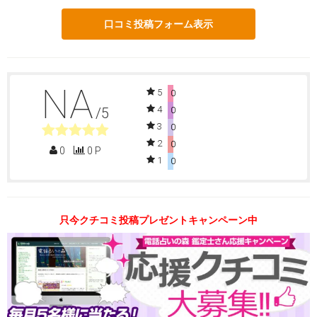
口コミ投稿フォーム表示
NA
5
0
4
/5
0
3
0
2
0
0
0 P
1
0
只今クチコミ投稿プレゼントキャンペーン中