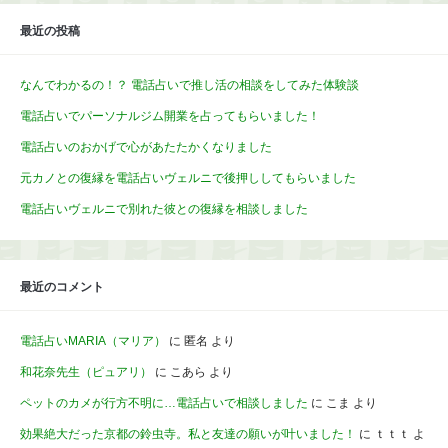
最近の投稿
なんでわかるの！？ 電話占いで推し活の相談をしてみた体験談
電話占いでパーソナルジム開業を占ってもらいました！
電話占いのおかげで心があたたかくなりました
元カノとの復縁を電話占いヴェルニで後押ししてもらいました
電話占いヴェルニで別れた彼との復縁を相談しました
最近のコメント
電話占いMARIA（マリア）
に
匿名
より
和花奈先生（ピュアリ）
に
こあら
より
ペットのカメが行方不明に…電話占いで相談しました
に
こま
より
効果絶大だった京都の鈴虫寺。私と友達の願いが叶いました！
に
ｔｔｔ
よ