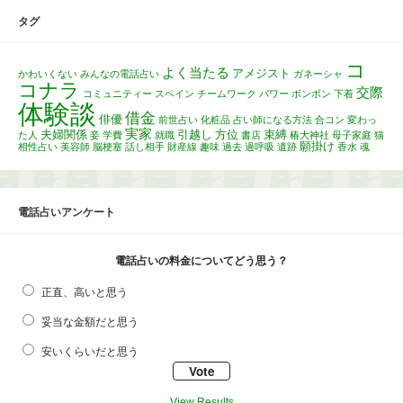
タグ
コ
よく当たる
アメジスト
かわいくない
みんなの電話占い
ガネーシャ
コナラ
交際
コミュニティー
スペイン
チームワーク
パワー
ボンボン
下着
体験談
借金
俳優
前世占い
化粧品
占い師になる方法
合コン
変わっ
実家
夫婦関係
引越し
方位
束縛
た人
妾
学費
就職
書店
椿大神社
母子家庭
猫
願掛け
相性占い
美容師
脳梗塞
話し相手
財産線
趣味
過去
過呼吸
遺跡
香水
魂
電話占いアンケート
電話占いの料金についてどう思う？
正直、高いと思う
妥当な金額だと思う
安いくらいだと思う
View Results