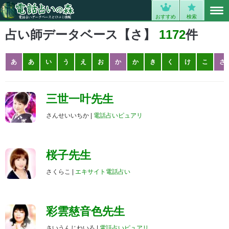
MENU
0
おすすめ
検索
占い師データベース【さ】
1172
件
あ
あ
い
う
え
お
か
か
き
く
け
こ
さ
三世一叶先生
さんせいいちか |
電話占いピュアリ
桜子先生
さくらこ |
エキサイト電話占い
彩雲慈音色先生
さいうんじねいろ |
電話占いピュアリ