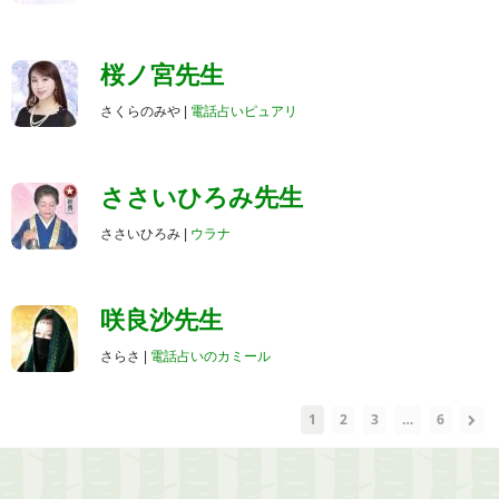
桜ノ宮先生
さくらのみや |
電話占いピュアリ
ささいひろみ先生
ささいひろみ |
ウラナ
咲良沙先生
さらさ |
電話占いのカミール
1
2
3
…
6