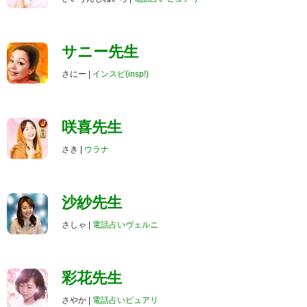
サニー先生
さにー |
インスピ(insp!)
咲喜先生
さき |
ウラナ
沙紗先生
さしゃ |
電話占いヴェルニ
彩花先生
さやか |
電話占いピュアリ