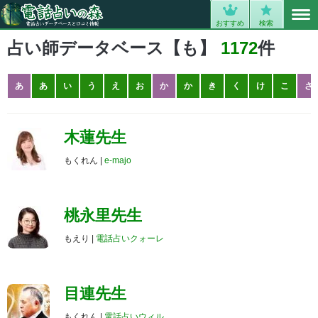
MENU
0
おすすめ
検索
占い師データベース【も】
1172
件
あ
あ
い
う
え
お
か
か
き
く
け
こ
さ
木蓮先生
もくれん |
e-majo
桃永里先生
もえり |
電話占いクォーレ
目連先生
もくれん |
電話占いウィル