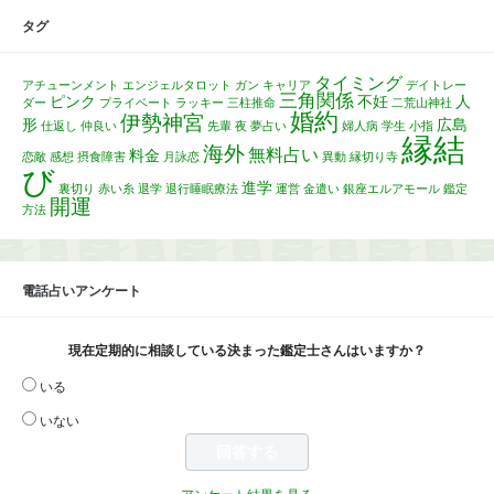
タグ
タイミング
アチューンメント
エンジェルタロット
ガン
キャリア
デイトレー
三角関係
ピンク
不妊
人
ダー
プライベート
ラッキー
三柱推命
二荒山神社
婚約
伊勢神宮
形
広島
仕返し
仲良い
先輩
夜
夢占い
婦人病
学生
小指
縁結
海外
無料占い
料金
恋敵
感想
摂食障害
月詠恋
異動
縁切り寺
び
進学
裏切り
赤い糸
退学
退行睡眠療法
運営
金遣い
銀座エルアモール
鑑定
開運
方法
電話占いアンケート
現在定期的に相談している決まった鑑定士さんはいますか？
いる
いない