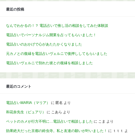
最近の投稿
なんでわかるの！？ 電話占いで推し活の相談をしてみた体験談
電話占いでパーソナルジム開業を占ってもらいました！
電話占いのおかげで心があたたかくなりました
元カノとの復縁を電話占いヴェルニで後押ししてもらいました
電話占いヴェルニで別れた彼との復縁を相談しました
最近のコメント
電話占いMARIA（マリア）
に
匿名
より
和花奈先生（ピュアリ）
に
こあら
より
ペットのカメが行方不明に…電話占いで相談しました
に
こま
より
効果絶大だった京都の鈴虫寺。私と友達の願いが叶いました！
に
ｔｔｔ
よ