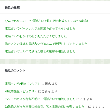
最近の投稿
なんでわかるの！？ 電話占いで推し活の相談をしてみた体験談
電話占いでパーソナルジム開業を占ってもらいました！
電話占いのおかげで心があたたかくなりました
元カノとの復縁を電話占いヴェルニで後押ししてもらいました
電話占いヴェルニで別れた彼との復縁を相談しました
最近のコメント
電話占いMARIA（マリア）
に
匿名
より
和花奈先生（ピュアリ）
に
こあら
より
ペットのカメが行方不明に…電話占いで相談しました
に
こま
より
効果絶大だった京都の鈴虫寺。私と友達の願いが叶いました！
に
ｔｔｔ
よ