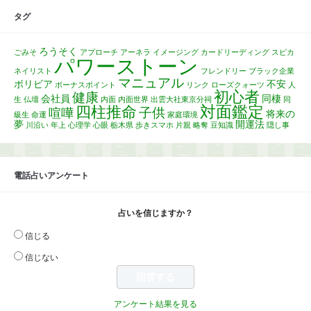
タグ
ろうそく
ごみそ
アプローチ
アーネラ
イメージング
カードリーディング
スピカ
パワーストーン
ネイリスト
フレンドリー
ブラック企業
マニュアル
ボリビア
不安
ボーナスポイント
リンク
ローズクォーツ
人
初心者
健康
会社員
同棲
生
仏壇
内面
内面世界
出雲大社東京分祠
同
対面鑑定
四柱推命
子供
喧嘩
将来の
級生
命運
家庭環境
夢
開運法
川沿い
年上
心理学
心眼
栃木県
歩きスマホ
片親
略奪
豆知識
隠し事
電話占いアンケート
占いを信じますか？
信じる
信じない
アンケート結果を見る