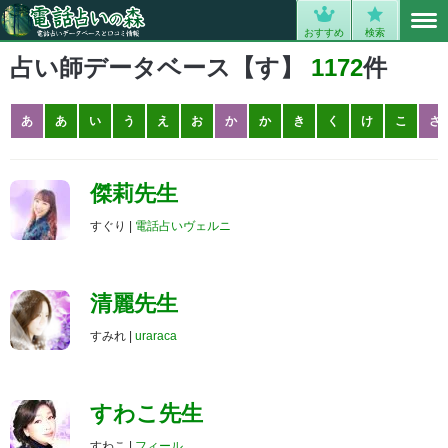
MENU
0
おすすめ
検索
占い師データベース【す】
1172
件
あ
あ
い
う
え
お
か
か
き
く
け
こ
さ
傑莉先生
すぐり |
電話占いヴェルニ
清麗先生
すみれ |
uraraca
すわこ先生
すわこ |
フィール