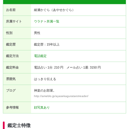
お名前
綾瀬かぐら（あやせかぐら）
所属サイト
ウラナ
＞
所属一覧
性別
男性
鑑定歴
鑑定歴：15年以上
鑑定方法
電話鑑定
鑑定料金
電話占い 1分: 210 円 メール占い 1通: 3150 円
雰囲気
はっきり伝える
ブログ
神楽のお部屋。
http://ameblo.jp/ayasekaguratarotreader/
参考情報
顔写真あり
鑑定士特徴