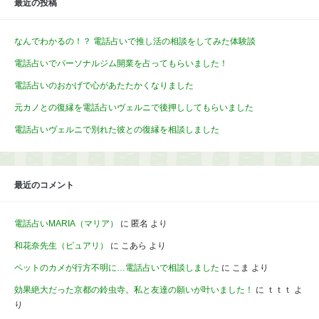
最近の投稿
なんでわかるの！？ 電話占いで推し活の相談をしてみた体験談
電話占いでパーソナルジム開業を占ってもらいました！
電話占いのおかげで心があたたかくなりました
元カノとの復縁を電話占いヴェルニで後押ししてもらいました
電話占いヴェルニで別れた彼との復縁を相談しました
最近のコメント
電話占いMARIA（マリア）
に
匿名
より
和花奈先生（ピュアリ）
に
こあら
より
ペットのカメが行方不明に…電話占いで相談しました
に
こま
より
効果絶大だった京都の鈴虫寺。私と友達の願いが叶いました！
に
ｔｔｔ
よ
り