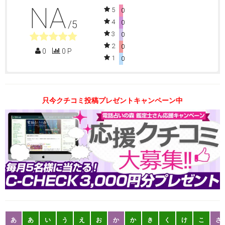
NA
5
0
4
/5
0
3
0
2
0
0
0 P
1
0
只今クチコミ投稿プレゼントキャンペーン中
あ
あ
い
う
え
お
か
か
き
く
け
こ
さ