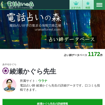
MENU
0
おすすめ
検索
1172
占い師データベース
件
あやせかぐら
綾瀬かぐら先生
所属サイト：
ウラナ
電話占い師 綾瀬かぐら先生の詳細データです。口コミも投
稿できます。
綾瀬かぐら先生の詳細情報