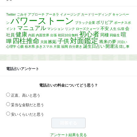
Twitter
ごみそ
アプローチ
アーネラ
イメージング
カードリーディング
キャンペー
パワーストーン
ボリビア
ン
ブラック企業
ボーナスポ
マニュアル
不安
会
イント
マンション
リンク
ローズクォーツ
人生
仏壇
初心者
健康
喧
社員
同棲
内面
内面世界
出張
初回10分無料
同級生
対面鑑定
四柱推命
子供
嘩
嫉妬
将来の夢
天国
川沿い
誕生日占い
開運法
心理学
心眼
栃木県
歩きスマホ
片親
福岡
自分磨き
隠し事
電話占いアンケート
電話占いの料金についてどう思う？
正直、高いと思う
妥当な金額だと思う
安いくらいだと思う
アンケート結果を見る