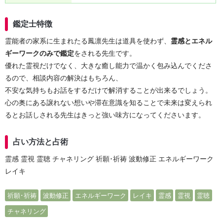
鑑定士特徴
霊能者の家系に生まれたる鳳凛先生は道具を使わず、
霊感とエネル
ギーワークのみで鑑定
をされる先生です。
優れた霊視だけでなく、大きな癒し能力で温かく包み込んでくださ
るので、相談内容の解決はもちろん、
不安な気持ちもお話をするだけで解消することが出来るでしょう。
心の奥にある譲れない想いや滞在意識を知ることで未来は変えられ
るとお話しされる先生はきっと強い味方になってくださいます。
占い方法と占術
霊感 霊視 霊聴 チャネリング 祈願･祈祷 波動修正 エネルギーワーク
レイキ
祈願･祈祷
波動修正
エネルギーワーク
レイキ
霊感
霊視
霊聴
チャネリング