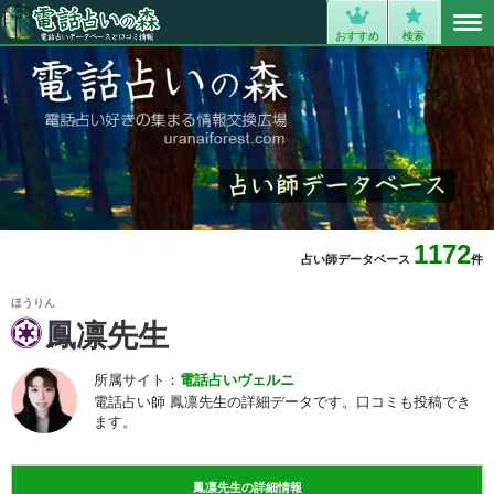
MENU
0
おすすめ
検索
1172
占い師データベース
件
ほうりん
鳳凛先生
所属サイト：
電話占いヴェルニ
電話占い師 鳳凛先生の詳細データです。口コミも投稿でき
ます。
鳳凛先生の詳細情報