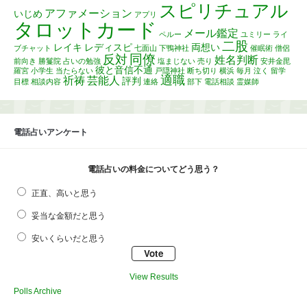
スピリチュアル
アファメーション
いじめ
アプリ
タロットカード
メール鑑定
ペルー
ユミリー
ライ
二股
レイキ
レディスピ
両想い
ブチャット
七面山
下鴨神社
催眠術
僧侶
同僚
反対
姓名判断
前向き
勝鬘院
占いの勉強
塩まじない
売り
安井金毘
彼と音信不通
羅宮
小学生
当たらない
戸隠神社
断ち切り
横浜
毎月
泣く
留学
適職
祈祷
芸能人
評判
目標
相談内容
連絡
部下
電話相談
霊媒師
電話占いアンケート
電話占いの料金についてどう思う？
正直、高いと思う
妥当な金額だと思う
安いくらいだと思う
View Results
Polls Archive