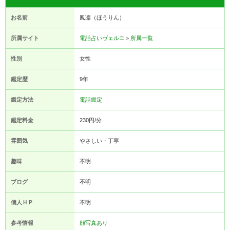
お名前
鳳凛（ほうりん）
所属サイト
電話占いヴェルニ
＞
所属一覧
性別
女性
鑑定歴
9年
鑑定方法
電話鑑定
鑑定料金
230円/分
雰囲気
やさしい・丁寧
趣味
不明
ブログ
不明
個人ＨＰ
不明
参考情報
顔写真あり