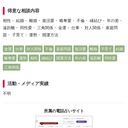
得意な相談内容
相性・ 結婚・ 離婚・ 復活愛・ 略奪愛・ 不倫・ 縁結び・ 年の差・
遠距離・ 同性愛・ 三角関係・ 金運・ 仕事・ 対人関係・ 家庭問
題・ 子育て・ 運勢・ 開運方法
金運
仕事
対人関係
不倫
家庭問題
復活愛
離婚
子育て
結婚
略奪愛
運勢
相性
縁結び
開運方法
年の差
遠距離
同性愛
三角関係
活動・メディア実績
不明
所属の電話占いサイト