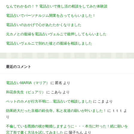
なんでわかるの！？ 電話占いで推し活の相談をしてみた体験談
電話占いでパーソナルジム開業を占ってもらいました！
電話占いのおかげで心があたたかくなりました
元カノとの復縁を電話占いヴェルニで後押ししてもらいました
電話占いヴェルニで別れた彼との復縁を相談しました
最近のコメント
電話占いMARIA（マリア）
に
匿名
より
和花奈先生（ピュアリ）
に
こあら
より
ペットのカメが行方不明に…電話占いで相談しました
に
こま
より
効果絶大だった京都の鈴虫寺。私と友達の願いが叶いました！
に
ｔｔｔ
よ
り
不倫している既婚の彼が離婚しますように・・・本当に叶った！紙に願いを
完了形で書く方法を試してみました
に
陽子ちん
より