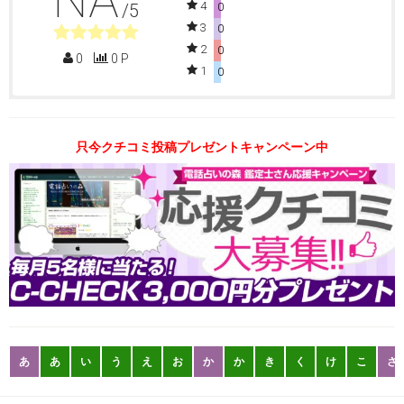
4
/5
0
3
0
2
0
0
0 P
1
0
只今クチコミ投稿プレゼントキャンペーン中
あ
あ
い
う
え
お
か
か
き
く
け
こ
さ