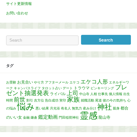
サイト更新情報
お問い合わせ
タグ
エケコ人形
お見合い
お受験
やり方
アフターメール
エケコ
エネルギーワ
プレ
トラウマ
ーク
キャンパスライフ
タロット占い
デート
ピンキーリング
ゼント抽選発表
上司
ライバル
中山寺
人相
仕事先
個人情報
出生
家族
前世
時間
割引
吉方位
告白成功
実印
就職活動
尾道
彼の今の気持ち
心
悩み
神社
都合
の悩み
悪い結果
月光浴
有名人
無気力
産み分け
親身
霊感
鑑定動画
のいい女
龍山寺
金融
鎌倉
門田稲荷神社