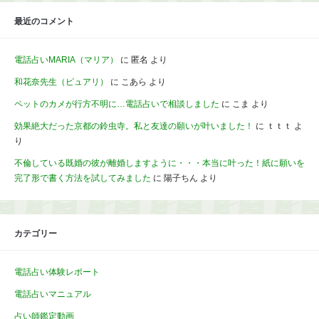
最近のコメント
電話占いMARIA（マリア）
に
匿名
より
和花奈先生（ピュアリ）
に
こあら
より
ペットのカメが行方不明に…電話占いで相談しました
に
こま
より
効果絶大だった京都の鈴虫寺。私と友達の願いが叶いました！
に
ｔｔｔ
よ
り
不倫している既婚の彼が離婚しますように・・・本当に叶った！紙に願いを
完了形で書く方法を試してみました
に
陽子ちん
より
カテゴリー
電話占い体験レポート
電話占いマニュアル
占い師鑑定動画