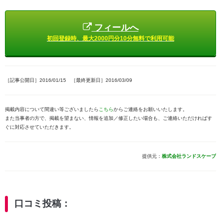
フィールへ
初回登録時、最大2000円分10分無料で利用可能
［記事公開日］2016/01/15 ［最終更新日］2016/03/09
掲載内容について間違い等ございましたら
こちら
からご連絡をお願いいたします。
また当事者の方で、掲載を望まない、情報を追加／修正したい場合も、ご連絡いただければす
ぐに対応させていただきます。
提供元：
株式会社ランドスケープ
口コミ投稿：