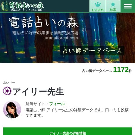
MENU
0
おすすめ
検索
1172
占い師データベース
件
あいりー
アイリー先生
所属サイト：
フィール
電話占い師 アイリー先生の詳細データです。口コミも投稿
できます。
アイリー先生の詳細情報