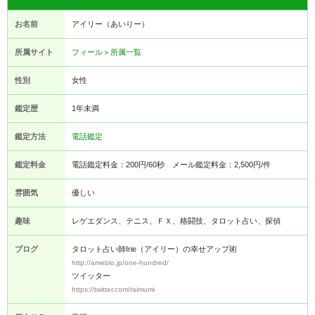
お名前
アイリー（あいりー）
所属サイト
フィール
＞
所属一覧
性別
女性
鑑定歴
1年未満
鑑定方法
電話鑑定
鑑定料金
電話鑑定料金：200円/60秒 メール鑑定料金：2,500円/件
雰囲気
優しい
趣味
レゲエダンス、テニス、ＦＸ、格闘技、タロット占い、探偵
ブログ
タロット占い師Irie（アイリー）の幸せアップ術
http://ameblo.jp/one-hundred/
ツイッター
https://twitter.com/raimumi