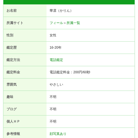
お名前
華凛（かりん）
所属サイト
フィール
＞
所属一覧
性別
女性
鑑定歴
16-20年
鑑定方法
電話鑑定
鑑定料金
電話鑑定料金：200円/60秒
雰囲気
やさしい
趣味
不明
ブログ
不明
個人ＨＰ
不明
参考情報
顔写真あり