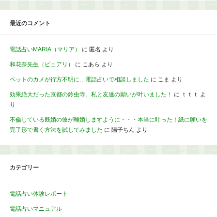
最近のコメント
電話占いMARIA（マリア）
に
匿名
より
和花奈先生（ピュアリ）
に
こあら
より
ペットのカメが行方不明に…電話占いで相談しました
に
こま
より
効果絶大だった京都の鈴虫寺。私と友達の願いが叶いました！
に
ｔｔｔ
よ
り
不倫している既婚の彼が離婚しますように・・・本当に叶った！紙に願いを
完了形で書く方法を試してみました
に
陽子ちん
より
カテゴリー
電話占い体験レポート
電話占いマニュアル