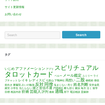
サイト更新情報
お問い合わせ
タグ
スピリチュアル
アファメーション
いじめ
アプリ
タロットカード
メール鑑定
ペルー
ユミリー
ライ
二股
レイキ
レディスピ
両想い
ブチャット
七面山
下鴨神社
催眠術
僧侶
同僚
反対
姓名判断
前向き
勝鬘院
占いの勉強
塩まじない
売り
安井金毘
彼と音信不通
羅宮
小学生
当たらない
戸隠神社
断ち切り
横浜
毎月
泣く
留学
適職
祈祷
芸能人
評判
目標
相談内容
連絡
部下
電話相談
霊媒師