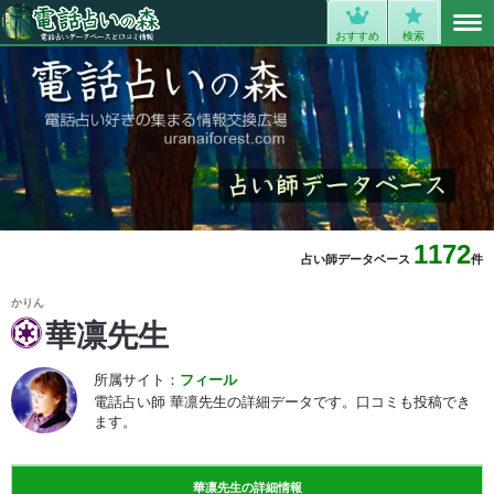
MENU
0
おすすめ
検索
1172
占い師データベース
件
かりん
華凛先生
所属サイト：
フィール
電話占い師 華凛先生の詳細データです。口コミも投稿でき
ます。
華凛先生の詳細情報