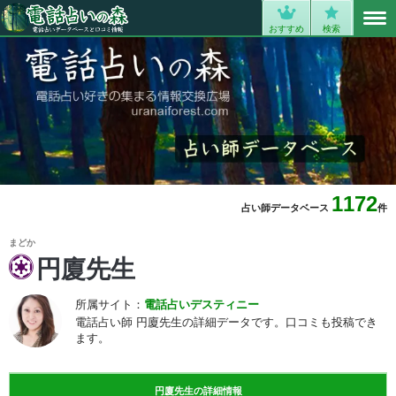
MENU
0
おすすめ
検索
1172
占い師データベース
件
まどか
円廈先生
所属サイト：
電話占いデスティニー
電話占い師 円廈先生の詳細データです。口コミも投稿でき
ます。
円廈先生の詳細情報