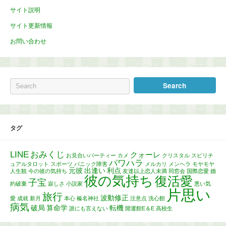
サイト説明
サイト更新情報
お問い合わせ
タグ
LINE
おみくじ
クォーレ
お見合いパーティー
カメ
クリスタル
スピリチ
パワハラ
ュアルタロット
スポーツ
パニック障害
メルカリ
メンヘラ
モヤモヤ
元彼
出逢い
利点
人生観
今の彼の気持ち
友達以上恋人未満
同窓会
国際恋愛
婚
彼の気持ち
復活愛
子宝
約破棄
寂しさ
小説家
悪い気
片思い
旅行
波動修正
愛
成就
新月
本心
榛名神社
注意点
洗心館
病気
破局
算命学
転機
誰にも言えない
開運館E＆E
高校生