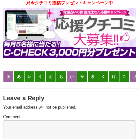
只今クチコミ投稿プレゼントキャンペーン中
あ
あ
い
う
え
お
か
か
き
く
け
こ
さ
Leave a Reply
Your email address will not be published.
Comment