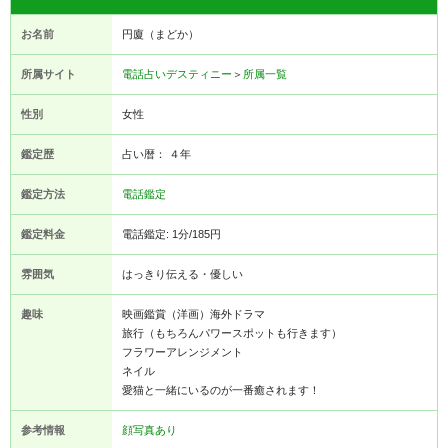
お名前
円廈（まどか）
所属サイト
電話占いデスティニー
＞
所属一覧
性別
女性
鑑定歴
占い暦： ４年
鑑定方法
電話鑑定
鑑定料金
電話鑑定: 1分/185円
雰囲気
はっきり伝える・優しい
趣味
映画鑑賞（洋画）海外ドラマ
旅行（もちろんパワースポットも行きます）
フラワーアレンジメント
ネイル
愛猫と一緒にいるのが一番癒されます！
参考情報
顔写真あり