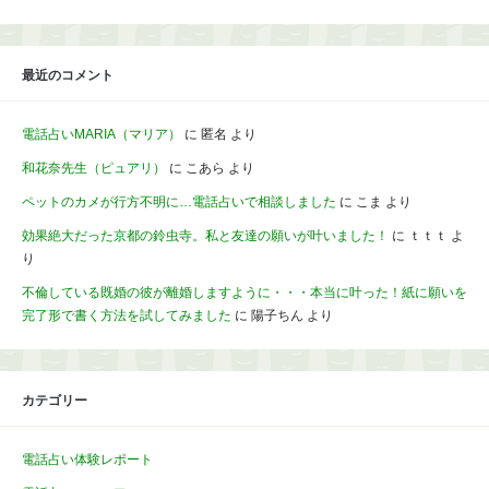
最近のコメント
電話占いMARIA（マリア）
に
匿名
より
和花奈先生（ピュアリ）
に
こあら
より
ペットのカメが行方不明に…電話占いで相談しました
に
こま
より
効果絶大だった京都の鈴虫寺。私と友達の願いが叶いました！
に
ｔｔｔ
よ
り
不倫している既婚の彼が離婚しますように・・・本当に叶った！紙に願いを
完了形で書く方法を試してみました
に
陽子ちん
より
カテゴリー
電話占い体験レポート