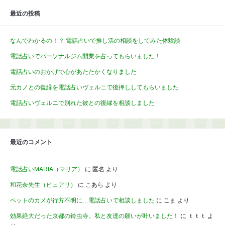
最近の投稿
なんでわかるの！？ 電話占いで推し活の相談をしてみた体験談
電話占いでパーソナルジム開業を占ってもらいました！
電話占いのおかげで心があたたかくなりました
元カノとの復縁を電話占いヴェルニで後押ししてもらいました
電話占いヴェルニで別れた彼との復縁を相談しました
最近のコメント
電話占いMARIA（マリア）
に
匿名
より
和花奈先生（ピュアリ）
に
こあら
より
ペットのカメが行方不明に…電話占いで相談しました
に
こま
より
効果絶大だった京都の鈴虫寺。私と友達の願いが叶いました！
に
ｔｔｔ
よ