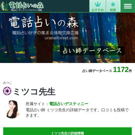
MENU
0
おすすめ
検索
1172
占い師データベース
件
みつこ
ミツコ先生
所属サイト：
電話占いデスティニー
電話占い師 ミツコ先生の詳細データです。口コミも投稿で
きます。
ミツコ先生の詳細情報