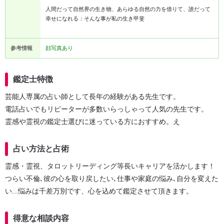
人間だって自然界の生き物、あらゆる自然の力を借りて、誰だって
幸せになれる：そんな事が私の生き甲斐
参考情報
顔写真あり
鑑定士特徴
芸能人専属の占い師として長年の経験がある先生です。
電話占いでもリピーターが多数いらっしゃって人気の先生です。
霊感や霊視の鑑定士選びに迷っている方におすすめ。え
占い方法と占術
霊感・霊視、タロットリーディング等長いキャリアを活かします！
つらい不倫､彼の心を取り戻したい､仕事や家庭の悩み､自分を変えた
い...悩みは千差万別です、心を込めて鑑定させて頂きます。
得意な相談内容