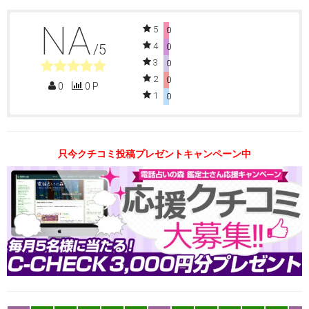
NA
5
0
4
/5
0
3
0
2
0
0
0 P
1
0
只今クチコミ投稿プレゼントキャンペーン中