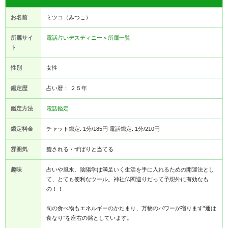
お名前
ミツコ（みつこ）
所属サイ
電話占いデスティニー
＞
所属一覧
ト
性別
女性
鑑定歴
占い暦： ２５年
鑑定方法
電話鑑定
鑑定料金
チャット鑑定: 1分/185円 電話鑑定: 1分/210円
雰囲気
癒される・ずばりと当てる
趣味
占いや風水、陰陽学は満足いく生活を手に入れるための開運法とし
て、とても便利なツール。神社仏閣巡りだって予想外に有効なも
の！！
旬の食べ物もエネルギーのかたまり、万物のパワーが宿ります”運は
食なり”を座右の銘としています。