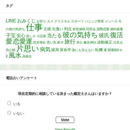
タグ
LINE
おみくじ
お祈り
カメ
クリスタル
スポーツ
パニック障害
メンヘラ
今
仕事
元彼
出逢い
利点
の彼の気持ち
前世催眠
同窓会
国際恋愛
婚約破棄
彼の気持ち
復活
彼氏
子宝
当たる
安心
寂しさ
小説家
愛
恋愛運
旅行
波動修正
恋木神社
悪い気
新月
本心
榛名神社
注意点
片思い
病気
破局
算命学
転機
洗心館
誰にも言えない
運
開運館E＆
風水
E
高校生
電話占いアンケート
現在定期的に相談している決まった鑑定士さんはいますか？
いる
いない
View Results