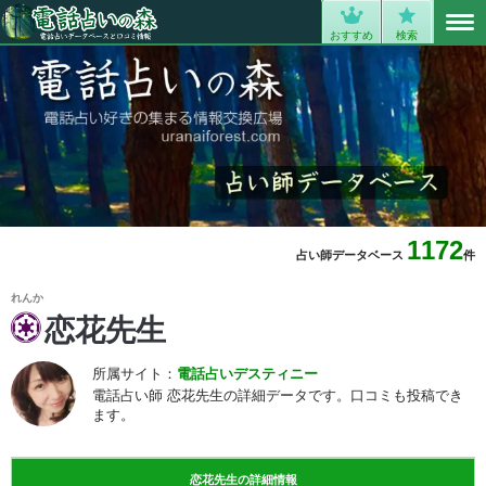
MENU
0
おすすめ
検索
1172
占い師データベース
件
れんか
恋花先生
所属サイト：
電話占いデスティニー
電話占い師 恋花先生の詳細データです。口コミも投稿でき
ます。
恋花先生の詳細情報