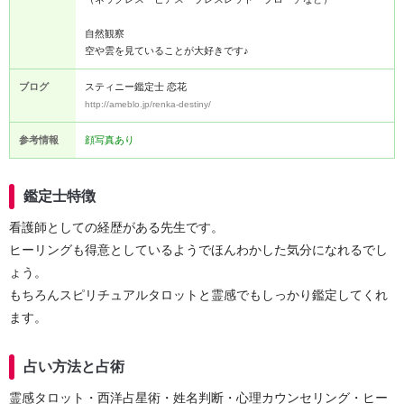
自然観察
空や雲を見ていることが大好きです♪
ブログ
スティニー鑑定士 恋花
http://ameblo.jp/renka-destiny/
参考情報
顔写真あり
鑑定士特徴
看護師としての経歴がある先生です。
ヒーリングも得意としているようでほんわかした気分になれるでし
ょう。
もちろんスピリチュアルタロットと霊感でもしっかり鑑定してくれ
ます。
占い方法と占術
霊感タロット・西洋占星術・姓名判断・心理カウンセリング・ヒー