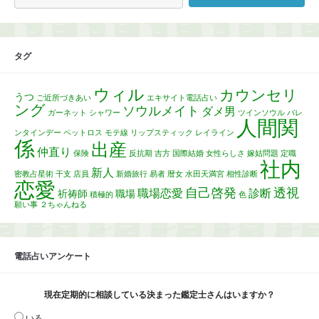
タグ
ウィル
カウンセリ
うつ
ご近所づきあい
エキサイト電話占い
ング
ソウルメイト
ダメ男
ガーネット
シャワー
ツインソウル
バレ
人間関
ンタインデー
ペットロス
モテ線
リップスティック
レイライン
係
出産
仲直り
保険
反抗期
吉方
国際結婚
女性らしさ
嫁姑問題
定職
社内
新人
密教占星術
干支
店員
新婚旅行
易者
暦女
水田天満宮
相性診断
恋愛
自己啓発
透視
職場恋愛
診断
祈祷師
職場
積極的
色
願い事
２ちゃんねる
電話占いアンケート
現在定期的に相談している決まった鑑定士さんはいますか？
いる