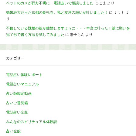
ペットのカメが行方不明に…電話占いで相談しました
に
こま
より
効果絶大だった京都の鈴虫寺。私と友達の願いが叶いました！
に
ｔｔｔ
よ
り
不倫している既婚の彼が離婚しますように・・・本当に叶った！紙に願いを
完了形で書く方法を試してみました
に
陽子ちん
より
カテゴリー
電話占い体験レポート
電話占いマニュアル
占い師鑑定動画
占いご意見箱
電話占い全般
みんなのスピリチュアル体験談
占い全般