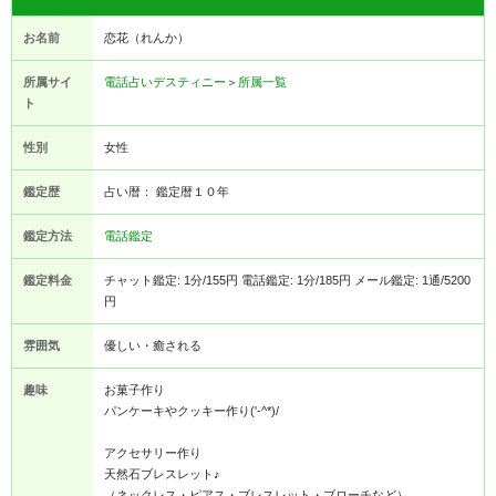
お名前
恋花（れんか）
所属サイ
電話占いデスティニー
＞
所属一覧
ト
性別
女性
鑑定歴
占い暦： 鑑定暦１０年
鑑定方法
電話鑑定
鑑定料金
チャット鑑定: 1分/155円 電話鑑定: 1分/185円 メール鑑定: 1通/5200
円
雰囲気
優しい・癒される
趣味
お菓子作り
パンケーキやクッキー作り('-^*)/
アクセサリー作り
天然石ブレスレット♪
（ネックレス・ピアス・ブレスレット・ブローチなど）