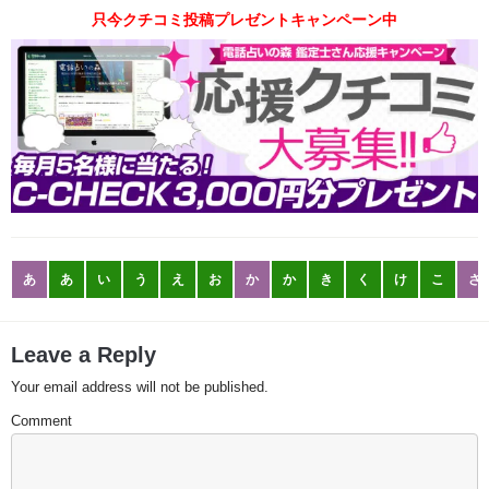
只今クチコミ投稿プレゼントキャンペーン中
あ
あ
い
う
え
お
か
か
き
く
け
こ
さ
Leave a Reply
Your email address will not be published.
Comment