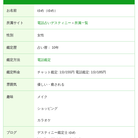
お名前
ゆめ（ゆめ）
所属サイト
電話占いデスティニー
＞
所属一覧
性別
女性
鑑定歴
占い暦： 10年
鑑定方法
電話鑑定
鑑定料金
チャット鑑定: 1分/155円 電話鑑定: 1分/185円
雰囲気
優しい・癒される
趣味
メイク
ショッピング
カラオケ
ブログ
デスティニー鑑定士 ゆめ