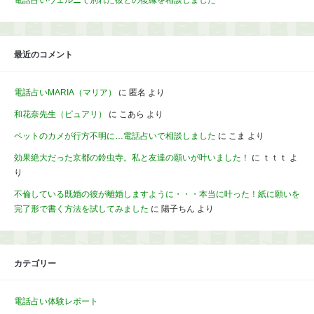
電話占いヴェルニで別れた彼との復縁を相談しました
最近のコメント
電話占いMARIA（マリア）
に
匿名
より
和花奈先生（ピュアリ）
に
こあら
より
ペットのカメが行方不明に…電話占いで相談しました
に
こま
より
効果絶大だった京都の鈴虫寺。私と友達の願いが叶いました！
に
ｔｔｔ
よ
り
不倫している既婚の彼が離婚しますように・・・本当に叶った！紙に願いを
完了形で書く方法を試してみました
に
陽子ちん
より
カテゴリー
電話占い体験レポート