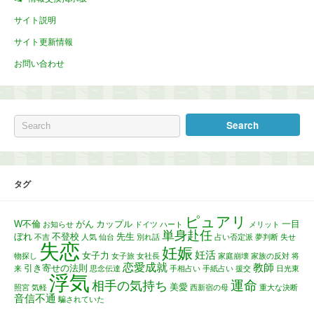
サイト説明
サイト更新情報
お問い合わせ
タグ
ピュアリ
W不倫
がん
カップル
一目
お知らせ
ドイツ
ハート
メリット
単身赴任
ぼれ
不登校
先生
不吉
人気
仙台
別れ話
占い否定派
夢判断
失せ
失恋
妊娠
妊活
女子力
物探し
女子旅
女社長
家庭崩壊
家族の反対
将
恋愛成就
教師
引き寄せの法則
来
思念伝達
手相占い
手紙占い
援交
日光東
浮気
運命
相手の気持ち
美愛
照宮
気軽
西新宿の母
重大な決断
音信不通
騙されていた