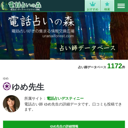
MENU
0
おすすめ
検索
1172
占い師データベース
件
ゆめ
ゆめ先生
所属サイト：
電話占いデスティニー
電話占い師 ゆめ先生の詳細データです。口コミも投稿でき
ます。
ゆめ先生の詳細情報