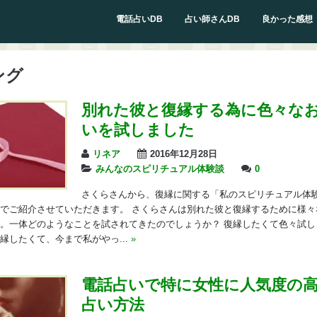
電話占いDB
占い師さんDB
良かった感想
ング
別れた彼と復縁する為に色々な
いを試しました
リネア
2016年12月28日
みんなのスピリチュアル体験談
0
さくらさんから、復縁に関する「私のスピリチュアル体
でご紹介させていただきます。 さくらさんは別れた彼と復縁するために様々
。一体どのようなことを試されてきたのでしょうか？ 復縁したくて色々試し
縁したくて、今まで私がやっ...
»
電話占いで特に女性に人気度の
占い方法