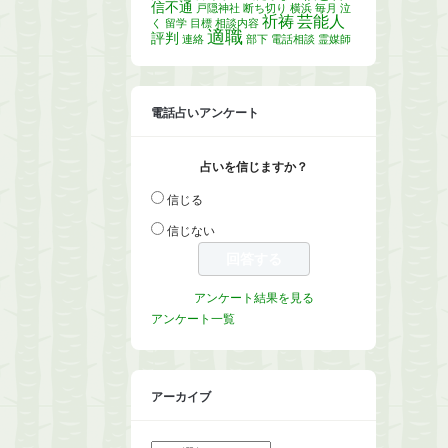
信不通
戸隠神社
断ち切り
横浜
毎月
泣
祈祷
芸能人
く
留学
目標
相談内容
適職
評判
連絡
部下
電話相談
霊媒師
電話占いアンケート
占いを信じますか？
信じる
信じない
アンケート結果を見る
アンケート一覧
アーカイブ
ア