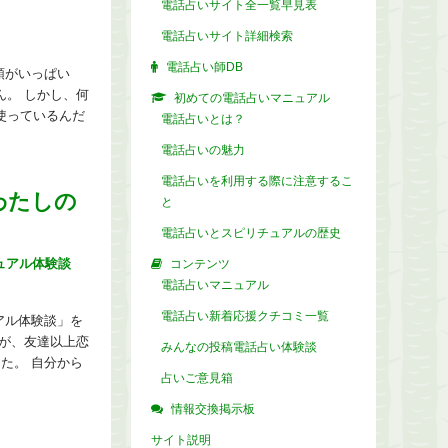
電話占いサイト全一覧早見表
電話占いサイト詳細検索
電話占い師DB
頭がいっぱい
。 しかし、何
初めての電話占いマニュアル
使っているんだ
電話占いとは？
電話占いの魅力
電話占いを利用する際に注意するこ
わたしの
と
電話占いとスピリチュアルの歴史
ュアル体験談
コンテンツ
電話占いマニュアル
電話占い新着応援クチコミ一覧
アル体験談」を
が、友達以上恋
みんなの投稿電話占い体験談
た。 自分から
占いご意見箱
情報交換掲示板
サイト説明