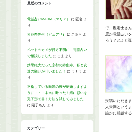
最近のコメント
電話占いMARIA（マリア）
に
匿名
よ
り
で、鑑定士さん
度か電話占いを
和花奈先生（ピュアリ）
に
こあら
よ
ろう？とふと疑
り
ペットのカメが行方不明に…電話占い
で相談しました
に
こま
より
効果絶大だった京都の鈴虫寺。私と友
達の願いが叶いました！
に
ｔｔｔ
よ
り
不倫している既婚の彼が離婚しますよ
うに・・・本当に叶った！紙に願いを
完了形で書く方法を試してみました
投稿いただきま
に
陽子ちん
より
人未満というよ
誰かに相談する
カテゴリー