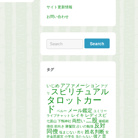
サイト更新情報
お問い合わせ
タグ
アファメーション
いじめ
アプ
スピリチュアル
リ
タロットカー
ド
メール鑑定
ペルー
ユミリー
レイキ
レディスピ
ライブチャット
二股
両想い
七面山
下鴨神社
催眠術
反対
僧侶
前向き
勝鬘院
占いの勉強
同僚
姓名判断
塩まじない
売り
安
彼と音
井金毘羅宮
小学生
当たらない