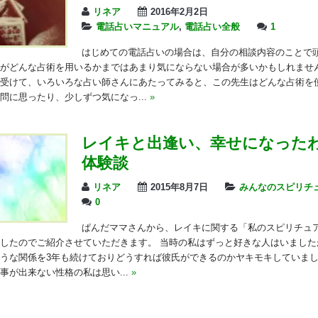
リネア
2016年2月2日
電話占いマニュアル
,
電話占い全般
1
はじめての電話占いの場合は、自分の相談内容のことで
がどんな占術を用いるかまではあまり気にならない場合が多いかもしれません
受けて、いろいろな占い師さんにあたってみると、この先生はどんな占術を
問に思ったり、少しずつ気になっ...
»
レイキと出逢い、幸せになった
体験談
リネア
2015年8月7日
みんなのスピリチ
0
ぱんだママさんから、レイキに関する「私のスピリチュ
したのでご紹介させていただきます。 当時の私はずっと好きな人はいました
うな関係を3年も続けておりどうすれば彼氏ができるのかヤキモキしていまし
事が出来ない性格の私は思い...
»