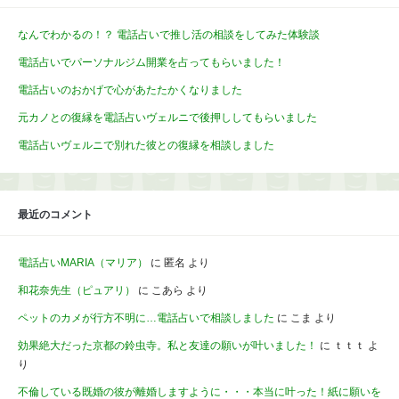
なんでわかるの！？ 電話占いで推し活の相談をしてみた体験談
電話占いでパーソナルジム開業を占ってもらいました！
電話占いのおかげで心があたたかくなりました
元カノとの復縁を電話占いヴェルニで後押ししてもらいました
電話占いヴェルニで別れた彼との復縁を相談しました
最近のコメント
電話占いMARIA（マリア）
に
匿名
より
和花奈先生（ピュアリ）
に
こあら
より
ペットのカメが行方不明に…電話占いで相談しました
に
こま
より
効果絶大だった京都の鈴虫寺。私と友達の願いが叶いました！
に
ｔｔｔ
よ
り
不倫している既婚の彼が離婚しますように・・・本当に叶った！紙に願いを