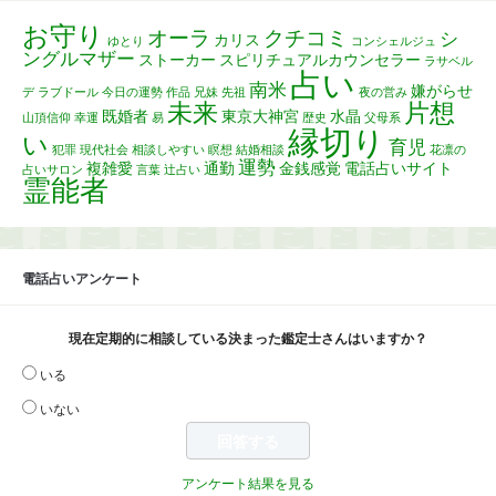
お守り
オーラ
クチコミ
シ
カリス
ゆとり
コンシェルジュ
ングルマザー
ストーカー
スピリチュアルカウンセラー
ラサベル
占い
南米
嫌がらせ
デ
ラブドール
今日の運勢
作品
兄妹
先祖
夜の営み
未来
片想
既婚者
東京大神宮
水晶
山頂信仰
幸運
易
歴史
父母系
縁切り
い
育児
犯罪
現代社会
相談しやすい
瞑想
結婚相談
花凛の
運勢
複雑愛
通勤
金銭感覚
電話占いサイト
占いサロン
言葉
辻占い
霊能者
電話占いアンケート
現在定期的に相談している決まった鑑定士さんはいますか？
いる
いない
アンケート結果を見る