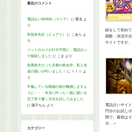
最近のコメント
電話占いMARIA（マリア）
に
匿名
よ
り
録をして初めて
和花奈先生（ピュアリ）
に
こあら
よ
籍数・決済方法
り
サイトですが、
ペットのカメが行方不明に…電話占い
で相談しました
に
こま
より
効果絶大だった京都の鈴虫寺。私と友
達の願いが叶いました！
に
ｔｔｔ
よ
り
不倫している既婚の彼が離婚しますよ
うに・・・本当に叶った！紙に願いを
完了形で書く方法を試してみました
電話占いサイト
に
陽子ちん
より
円分のお試しポ
間で、最初はそ
ポ...
»
カテゴリー