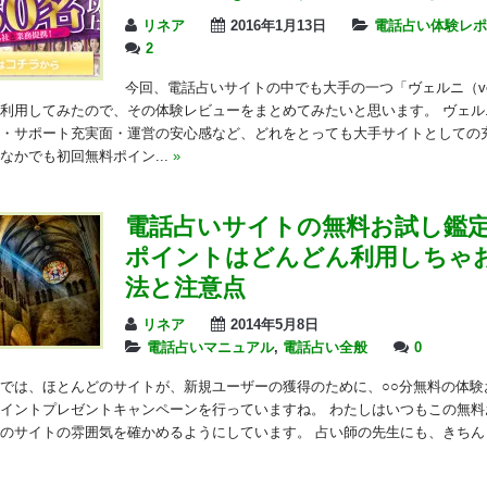
リネア
2016年1月13日
電話占い体験レポ
2
今回、電話占いサイトの中でも大手の一つ「ヴェルニ（ver
利用してみたので、その体験レビューをまとめてみたいと思います。 ヴェル
・サポート充実面・運営の安心感など、どれをとっても大手サイトとしての
なかでも初回無料ポイン...
»
電話占いサイトの無料お試し鑑
ポイントはどんどん利用しちゃお
法と注意点
リネア
2014年5月8日
電話占いマニュアル
,
電話占い全般
0
では、ほとんどのサイトが、新規ユーザーの獲得のために、○○分無料の体験
イントプレゼントキャンペーンを行っていますね。 わたしはいつもこの無料
のサイトの雰囲気を確かめるようにしています。 占い師の先生にも、きちん