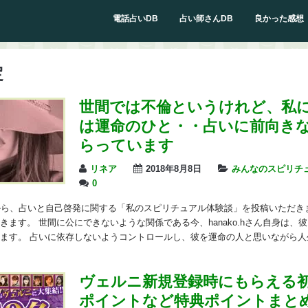
電話占いDB
占い師さんDB
良かった感想
定
世間では不倫というけれど、私
は運命のひと・・占いに前向き
らっています
リネア
2018年8月8日
みんなのスピリチ
0
hさんから、占いと自己啓発に関する「私のスピリチュアル体験談」を投稿いただ
きます。 世間に公にできないような関係である今、hanako.hさん自身は、
ます。 占いに依存しないようコントロールし、彼を運命の人と思いながら人生
ヴェルニ新規登録時にもらえる
ポイントなど特典ポイントまと