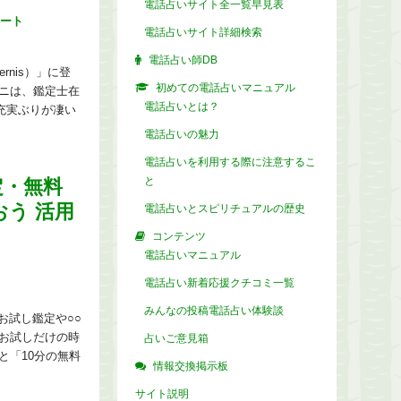
電話占いサイト全一覧早見表
ート
電話占いサイト詳細検索
電話占い師DB
nis）」に登
初めての電話占いマニュアル
ニは、鑑定士在
電話占いとは？
充実ぶりが凄い
電話占いの魅力
電話占いを利用する際に注意するこ
と
定・無料
う 活用
電話占いとスピリチュアルの歴史
コンテンツ
電話占いマニュアル
電話占い新着応援クチコミ一覧
みんなの投稿電話占い体験談
お試し鑑定や○○
お試しだけの時
占いご意見箱
と「10分の無料
情報交換掲示板
サイト説明