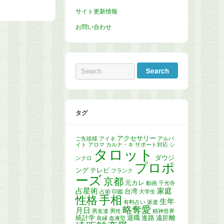
サイト更新情報
お問い合わせ
タグ
アクセサリー
ご先祖様
アイネ
アルバ
イト
アロマ
カルナ・キ
サポート対応
シ
タロット
ダウジ
ンクロ
プロポ
ング
テレビ
フランク
ーズ
京都
元カレ
動画
千光寺
占星術
家庭
台湾
占術
印鑑
大学生
手相
性格
生年
有料占い
派遣
略奪愛
月日
男友達
男性
精神世界
統計学
退職
進路
遠距離
良縁
血液型