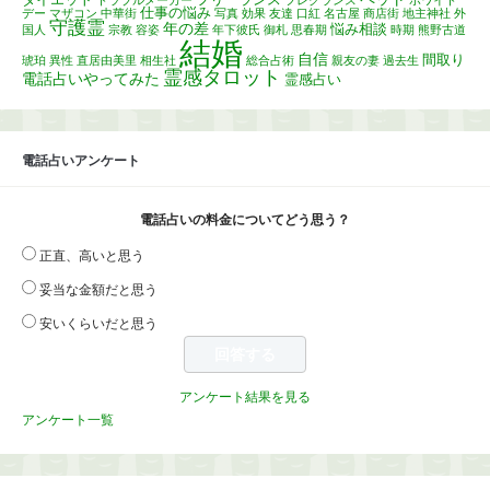
仕事の悩み
デー
マザコン
中華街
写真
効果
友達
口紅
名古屋
商店街
地主神社
外
守護霊
年の差
悩み相談
国人
宗教
容姿
年下彼氏
御札
思春期
時期
熊野古道
結婚
自信
間取り
琥珀
異性
直居由美里
相生社
総合占術
親友の妻
過去生
霊感タロット
電話占いやってみた
霊感占い
電話占いアンケート
電話占いの料金についてどう思う？
正直、高いと思う
妥当な金額だと思う
安いくらいだと思う
アンケート結果を見る
アンケート一覧