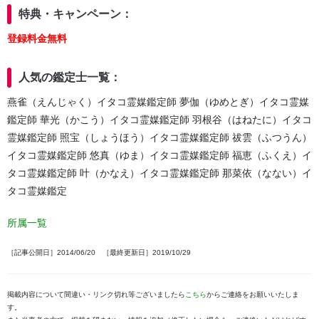
特典・キャンペーン：
登録料金無料
人気の鑑定士一覧：
燕雀（えんじゃく）イタコ霊媒鑑定師 夢伽（ゆめとぎ）イタコ霊媒
鑑定師 華光（かこう）イタコ霊媒鑑定師 羽根谷（はねたに）イタコ
霊媒鑑定師 照宝（しょうほう）イタコ霊媒鑑定師 祓雲（ふつうん）
イタコ霊媒鑑定師 悠真（ゆま）イタコ霊媒鑑定師 福恵（ふくえ）イ
タコ霊媒鑑定師 叶（かなえ）イタコ霊媒鑑定師 那菜依（なない）イ
タコ霊媒鑑定
所属一覧
［記事公開日］2014/06/20 ［最終更新日］2019/10/29
掲載内容について間違い・リンク切れ等ございましたら
こちら
からご連絡をお願いいたしま
す。