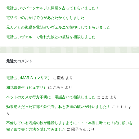
電話占いでパーソナルジム開業を占ってもらいました！
電話占いのおかげで心があたたかくなりました
元カノとの復縁を電話占いヴェルニで後押ししてもらいました
電話占いヴェルニで別れた彼との復縁を相談しました
最近のコメント
電話占いMARIA（マリア）
に
匿名
より
和花奈先生（ピュアリ）
に
こあら
より
ペットのカメが行方不明に…電話占いで相談しました
に
こま
より
効果絶大だった京都の鈴虫寺。私と友達の願いが叶いました！
に
ｔｔｔ
よ
り
不倫している既婚の彼が離婚しますように・・・本当に叶った！紙に願いを
完了形で書く方法を試してみました
に
陽子ちん
より