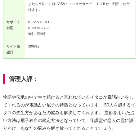
またお支払いには､VISA・マスターカード・ＪＣＢがご利用いただ
けます｡
サポート
0172-59-1911
対応
0120-913-753
9時～翌5時
サイト確
200912
認日
管理人評：
物語や伝承の中で生き続けると言われているイタコが電話占いをし
てくれるのが電話占い尼子の特徴となっています。 50人を超えるイ
タコの先生方があなたの悩みを解決してくれます。 霊術を用いた占
い方法は尼子独自の鑑定方法となっていて、守護霊や恋人の霊に語
りかけ、あなたの悩みを解き放ってくれることでしょう。