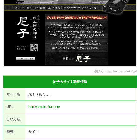
参照元：http://amako-itako.jp/
尼子のサイト詳細情報
サイト名
尼子（あまこ）
URL
http://amako-itako.jp/
占い方法
種類
サイト