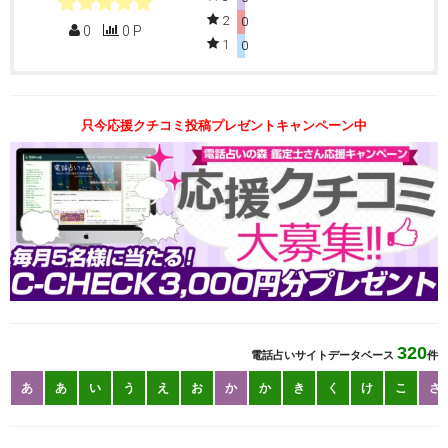
2
0
0
0 P
1
0
只今応援クチコミ投稿プレゼントキャンペーン中
320
電話占いサイトデータベース
件
あ
あ
い
う
え
お
か
か
き
く
け
こ
さ