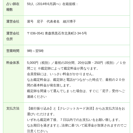
占い師在
59人（2014年6月調べ）在籍規模：
籍数
運営会社
屋号 尼子 代表者名 細川博子
運営会社
〒036-0541 青森県黒石市北美町2-34-5号
住所
営業時間
9時～翌5時
料金体系
5,000円（税別）／最初の20分間、20分以降・250円（税別）／１分
間ごと ※鑑定師によって鑑定料金が異なります。
会員登録には、いっさい料金がかかりません。
なお鑑定料金は、鑑定師と電話がつながった時点で、最初の２０分
間の基本料金が発生致します。
鑑定師を間違って選んでしまった場合は、すぐに「尼子」受付へご
連絡ください
支払方法
【銀行振り込み】と【クレジットカード決済】からお支払方法をお
選びいただけます。
いずれも鑑定終了後、７日以内でのお支払いをお願い致します。
なお期日を過ぎますと､法律に基づいて延滞金が加算されますのでご
注意ください｡