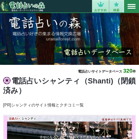
MENU
0
おすすめ
検索
320
電話占いサイトデータベース
件
電話占いシャンティ（Shanti)（閉鎖
済み）
[PR]シャンティのサイト情報とクチコミ一覧