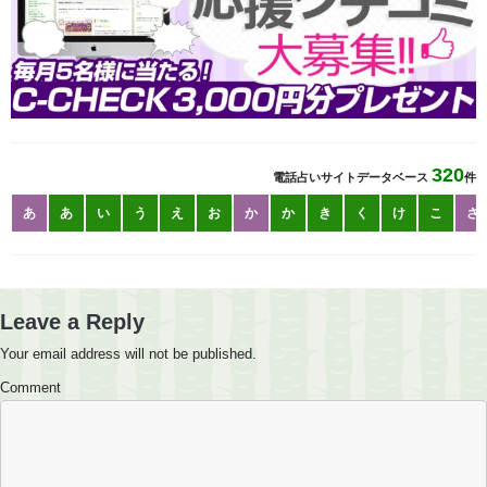
320
電話占いサイトデータベース
件
あ
あ
い
う
え
お
か
か
き
く
け
こ
さ
Leave a Reply
Your email address will not be published.
Comment