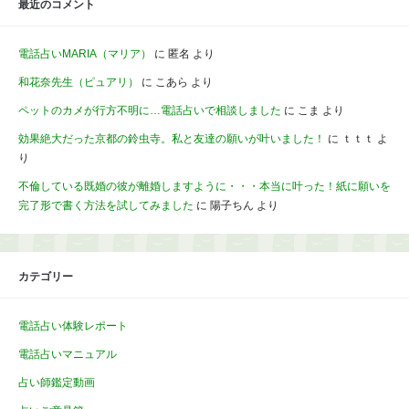
最近のコメント
電話占いMARIA（マリア）
に
匿名
より
和花奈先生（ピュアリ）
に
こあら
より
ペットのカメが行方不明に…電話占いで相談しました
に
こま
より
効果絶大だった京都の鈴虫寺。私と友達の願いが叶いました！
に
ｔｔｔ
よ
り
不倫している既婚の彼が離婚しますように・・・本当に叶った！紙に願いを
完了形で書く方法を試してみました
に
陽子ちん
より
カテゴリー
電話占い体験レポート
電話占いマニュアル
占い師鑑定動画