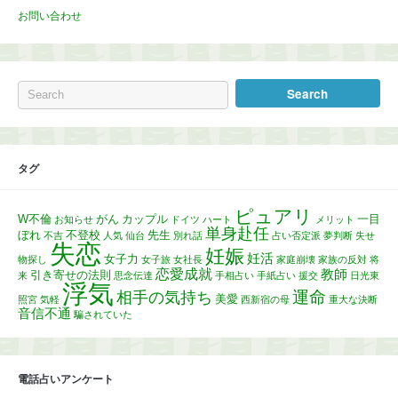
お問い合わせ
タグ
ピュアリ
W不倫
がん
カップル
一目
お知らせ
ドイツ
ハート
メリット
単身赴任
ぼれ
不登校
先生
不吉
人気
仙台
別れ話
占い否定派
夢判断
失せ
失恋
妊娠
妊活
女子力
物探し
女子旅
女社長
家庭崩壊
家族の反対
将
恋愛成就
教師
引き寄せの法則
来
思念伝達
手相占い
手紙占い
援交
日光東
浮気
運命
相手の気持ち
美愛
照宮
気軽
西新宿の母
重大な決断
音信不通
騙されていた
電話占いアンケート