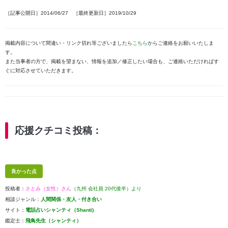
［記事公開日］2014/06/27 ［最終更新日］2019/10/29
掲載内容について間違い・リンク切れ等ございましたら
こちら
からご連絡をお願いいたしま
す。
また当事者の方で、掲載を望まない、情報を追加／修正したい場合も、ご連絡いただければす
ぐに対応させていただきます。
応援クチコミ投稿：
良かった点
投稿者：
さとみ（女性）さん
（九州 会社員 20代後半）より
相談ジャンル：
人間関係・友人・付き合い
サイト：
電話占いシャンティ（Shanti)
鑑定士：
飛鳥先生（シャンティ）