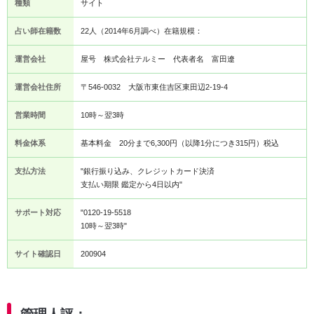
種類
サイト
占い師在籍数
22人（2014年6月調べ）在籍規模：
運営会社
屋号 株式会社テルミー 代表者名 富田遼
運営会社住所
〒546-0032 大阪市東住吉区東田辺2-19-4
営業時間
10時～翌3時
料金体系
基本料金 20分まで6,300円（以降1分につき315円）税込
支払方法
"銀行振り込み、クレジットカード決済
支払い期限 鑑定から4日以内"
サポート対応
"0120-19-5518
10時～翌3時"
サイト確認日
200904