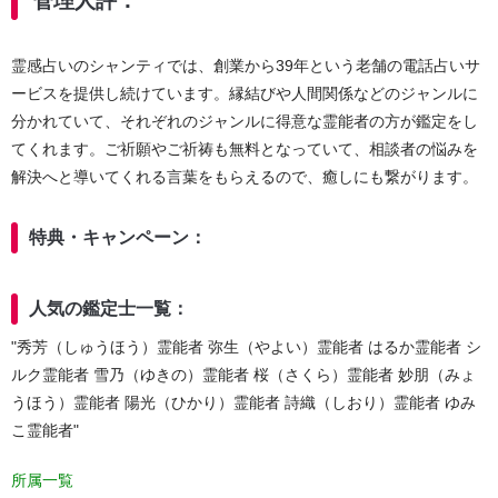
管理人評：
霊感占いのシャンティでは、創業から39年という老舗の電話占いサ
ービスを提供し続けています。縁結びや人間関係などのジャンルに
分かれていて、それぞれのジャンルに得意な霊能者の方が鑑定をし
てくれます。ご祈願やご祈祷も無料となっていて、相談者の悩みを
解決へと導いてくれる言葉をもらえるので、癒しにも繋がります。
特典・キャンペーン：
人気の鑑定士一覧：
"秀芳（しゅうほう）霊能者 弥生（やよい）霊能者 はるか霊能者 シ
ルク霊能者 雪乃（ゆきの）霊能者 桜（さくら）霊能者 妙朋（みょ
うほう）霊能者 陽光（ひかり）霊能者 詩織（しおり）霊能者 ゆみ
こ霊能者"
所属一覧