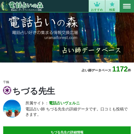
MENU
0
おすすめ
検索
1172
占い師データベース
件
千鶴
ちづる先生
所属サイト：
電話占いヴェルニ
電話占い師 ちづる先生の詳細データです。口コミも投稿で
きます。
ちづる先生の詳細情報