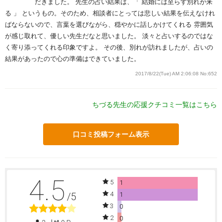
だきました。 先生の占い結果は、「 結婚には至らず別れが来
る 」 というもの。そのため、相談者にとっては悲しい結果を伝えなけれ
ばならないので、言葉を選びながら、穏やかに話しかけてくれる 雰囲気
が感じ取れて、優しい先生だなと思いました。 淡々と占いするのではな
く寄り添ってくれる印象ですよ。 その後、別れが訪れましたが、占いの
結果があったので心の準備はできていました。
2017/8/22(Tue) AM 2:06:08
No:652
ちづる先生の応援クチコミ一覧はこちら
口コミ投稿フォーム表示
4.5
5
1
4
/5
1
3
0
2
0