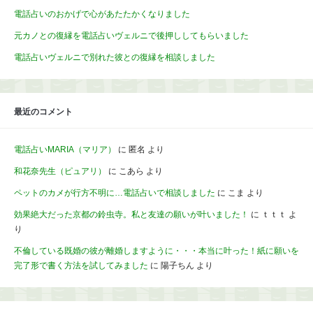
電話占いのおかげで心があたたかくなりました
元カノとの復縁を電話占いヴェルニで後押ししてもらいました
電話占いヴェルニで別れた彼との復縁を相談しました
最近のコメント
電話占いMARIA（マリア）
に
匿名
より
和花奈先生（ピュアリ）
に
こあら
より
ペットのカメが行方不明に…電話占いで相談しました
に
こま
より
効果絶大だった京都の鈴虫寺。私と友達の願いが叶いました！
に
ｔｔｔ
よ
り
不倫している既婚の彼が離婚しますように・・・本当に叶った！紙に願いを
完了形で書く方法を試してみました
に
陽子ちん
より