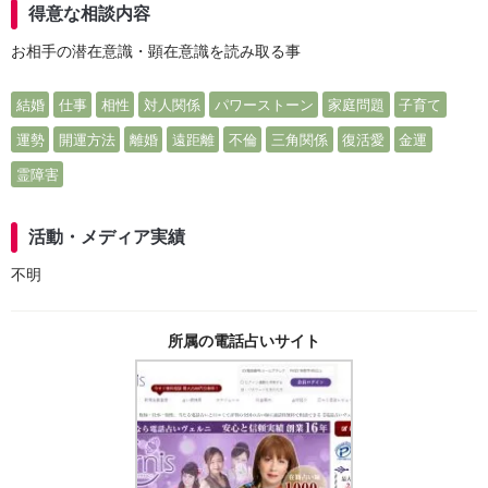
得意な相談内容
お相手の潜在意識・顕在意識を読み取る事
結婚
仕事
相性
対人関係
パワーストーン
家庭問題
子育て
運勢
開運方法
離婚
遠距離
不倫
三角関係
復活愛
金運
霊障害
活動・メディア実績
不明
所属の電話占いサイト