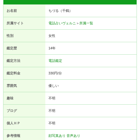
お名前
ちづる（千鶴）
所属サイト
電話占いヴェルニ
＞
所属一覧
性別
女性
鑑定歴
14年
鑑定方法
電話鑑定
鑑定料金
330円/分
雰囲気
優しい
趣味
不明
ブログ
不明
個人ＨＰ
不明
参考情報
顔写真あり
音声あり