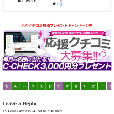
2
9 P
1
0
只今クチコミ投稿プレゼントキャンペーン中
あ
あ
い
う
え
お
か
か
き
く
け
こ
さ
Leave a Reply
Your email address will not be published.