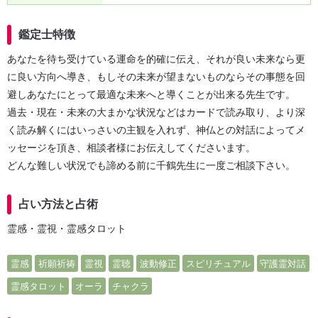
鑑定士特徴
あなたを待ち受けている運命を的確に伝え、それが良い未来なら更
に良い方向へ導き、もしその未来が望まないものならその事態を回
避しあなたにとって最適な未来へと導くことが出来る先生です。
過去・現在・未来の大まかな状況などはカードで読み取り、より深
く読み解くにはいっさいの主観を入れず、神仏との対話によってメ
ッセージを頂き、相談者様にお伝えしてくださいます。
どんな難しい状況でも諦める前に千鶴先生に一度ご相談下さい。
占い方法と占術
霊感・霊視・霊感タロット
霊感
祈願祈祷
霊視
霊聴
波動修正
スピリチュアル
守護霊対話
霊感タロット
オーラ
チャクラ