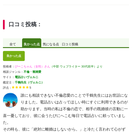
口コミ投稿：
全て
良かった点
気になる点
口コミ投稿
良かった点
投稿者：
ぴーこちゃん（女性）さん
（中部 ウェブライター 30代前半）より
相談ジャンル：
不倫・複雑愛
サイト：
電話占いヴェルニ
鑑定士：
千鶴先生（ヴェルニ）
評点：
5
誰にも相談できない不倫恋愛のことで千鶴先生にはお世話にな
りました。電話占いは占ってほしい時にすぐに利用できるのが
助かります。当時の私は不倫の恋で、相手の既婚彼の言動に一
喜一憂しており、彼に会うたびにへこむ毎日で電話占いに頼っていまし
た。
その時も、彼に「絶対に離婚はしないから。」と冷たく言われて心がず