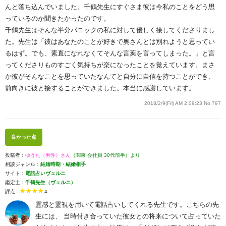
んと落ち込んでいました。千鶴先生にすぐさま彼は今私のことをどう思
っているのか聞きたかったのです。
千鶴先生はそんな半分パニックの私に対して優しく接してくださりまし
た。先生は「彼はあなたのことが好きで奥さんとは別れようと思ってい
るはず。でも、素直になれなくてそんな言葉を言ってしまった。」と言
ってくださりものすごく気持ちが楽になったことを覚えています。まさ
か彼がそんなことを思っていたなんてと自分に自信を持つことができ、
前向きに彼と接することができました。本当に感謝しています。
2018/2/9(Fri) AM 2:09:23
No:797
良かった点
投稿者：
ゆうた（男性）さん
（関東 会社員 30代前半）より
相談ジャンル：
結婚時期・結婚相手
サイト：
電話占いヴェルニ
鑑定士：
千鶴先生（ヴェルニ）
評点：
4
霊感と霊視を用いて電話占いしてくれる先生です。こちらの先
生には、 当時付き合っていた彼女との将来について占っていた