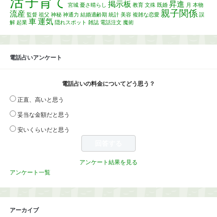
活
子育て
掲示板
昇進
宮城
憂さ晴らし
教育
文殊
既婚
月
本物
親子関係
流産
監督
祖父
神秘
神通力
結婚適齢期
統計
美容
複雑な恋愛
誤
車
運気
解
起業
隠れスポット
雑誌
電話注文
魔術
電話占いアンケート
電話占いの料金についてどう思う？
正直、高いと思う
妥当な金額だと思う
安いくらいだと思う
アンケート結果を見る
アンケート一覧
アーカイブ