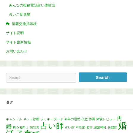
みんなの投稿電話占い体験談
占いご意見箱
情報交換掲示板
サイト説明
サイト更新情報
お問い合わせ
タグ
再
キャンドル
ネット診断
ラッキーフード
今年の運勢
仏教
体調
体験レビュー
婚
占い師
婚
初心者向け
包容力
占い館
同性愛
名言
堀越神社
夫婦間